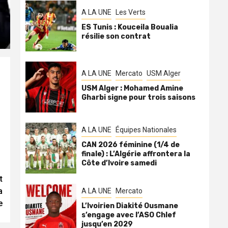
A LA UNE
Les Verts
ES Tunis : Kouceila Boualia
résilie son contrat
A LA UNE
Mercato
USM Alger
USM Alger : Mohamed Amine
Gharbi signe pour trois saisons
A LA UNE
Équipes Nationales
CAN 2026 féminine (1/4 de
finale) : L’Algérie affrontera la
Côte d’Ivoire samedi
t
a
A LA UNE
Mercato
e
L’Ivoirien Diakité Ousmane
s’engage avec l’ASO Chlef
jusqu’en 2029