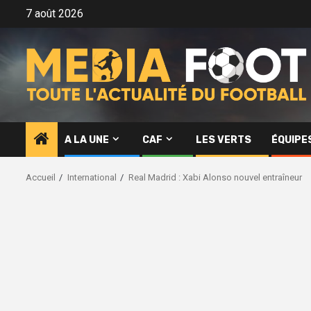
Aller
7 août 2026
au
contenu
A LA UNE
CAF
LES VERTS
ÉQUIPE
Accueil
International
Real Madrid : Xabi Alonso nouvel entraîneur