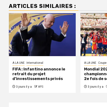
ARTICLES SIMILAIRES :
A LA UNE
International
A LA UNE
Coupe
FIFA : Infantino annonce le
Mondial 202
retrait du projet
championne
d’investissements privés
2e fois de s
3 jours il y a
APS
3 jours il y a