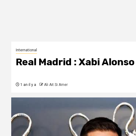
International
Real Madrid : Xabi Alons
1 an il y a
Ali Ait Si Amer