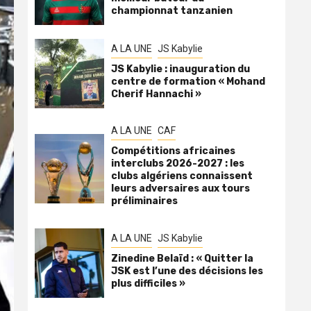
championnat tanzanien
A LA UNE
JS Kabylie
JS Kabylie : inauguration du
centre de formation « Mohand
Cherif Hannachi »
A LA UNE
CAF
Compétitions africaines
interclubs 2026-2027 : les
clubs algériens connaissent
leurs adversaires aux tours
préliminaires
A LA UNE
JS Kabylie
Zinedine Belaïd : « Quitter la
JSK est l’une des décisions les
plus difficiles »