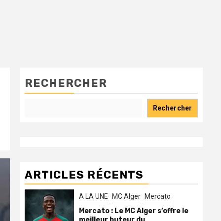
RECHERCHER
Rechercher
ARTICLES RÉCENTS
A LA UNE
MC Alger
Mercato
Mercato : Le MC Alger s’offre le
meilleur buteur du