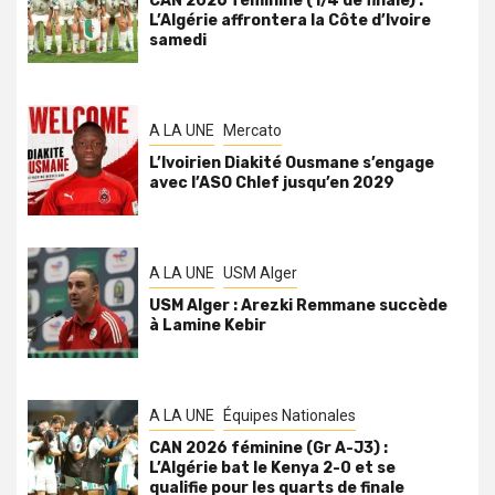
CAN 2026 féminine (1/4 de finale) :
L’Algérie affrontera la Côte d’Ivoire
samedi
A LA UNE
Mercato
L’Ivoirien Diakité Ousmane s’engage
avec l’ASO Chlef jusqu’en 2029
A LA UNE
USM Alger
USM Alger : Arezki Remmane succède
à Lamine Kebir
A LA UNE
Équipes Nationales
CAN 2026 féminine (Gr A-J3) :
L’Algérie bat le Kenya 2-0 et se
qualifie pour les quarts de finale