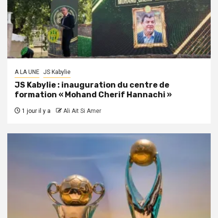
A LA UNE
JS Kabylie
JS Kabylie : inauguration du centre de
formation « Mohand Cherif Hannachi »
1 jour il y a
Ali Ait Si Amer