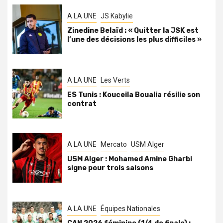
A LA UNE
JS Kabylie
Zinedine Belaïd : « Quitter la JSK est
l’une des décisions les plus difficiles »
A LA UNE
Les Verts
ES Tunis : Kouceila Boualia résilie son
contrat
A LA UNE
Mercato
USM Alger
USM Alger : Mohamed Amine Gharbi
signe pour trois saisons
A LA UNE
Équipes Nationales