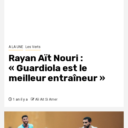
A LA UNE
Les Verts
Rayan Aït Nouri :
« Guardiola est le
meilleur entraîneur »
1 an il y a
Ali Ait Si Amer