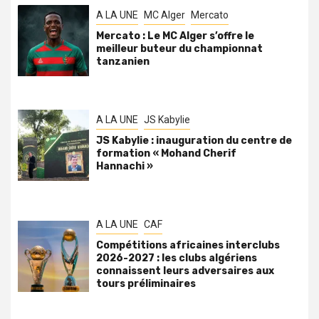
A LA UNE
MC Alger
Mercato
Mercato : Le MC Alger s’offre le
meilleur buteur du championnat
tanzanien
A LA UNE
JS Kabylie
JS Kabylie : inauguration du centre de
formation « Mohand Cherif
Hannachi »
A LA UNE
CAF
Compétitions africaines interclubs
2026-2027 : les clubs algériens
connaissent leurs adversaires aux
tours préliminaires