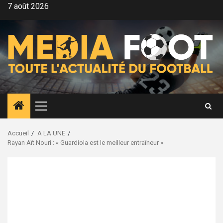
Aller
7 août 2026
au
contenu
Menu
principal
Accueil
A LA UNE
Rayan Aït Nouri : « Guardiola est le meilleur entraîneur »