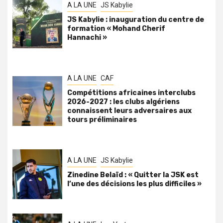
A LA UNE
JS Kabylie
JS Kabylie : inauguration du centre de
formation « Mohand Cherif
Hannachi »
A LA UNE
CAF
Compétitions africaines interclubs
2026-2027 : les clubs algériens
connaissent leurs adversaires aux
tours préliminaires
A LA UNE
JS Kabylie
Zinedine Belaïd : « Quitter la JSK est
l’une des décisions les plus difficiles »