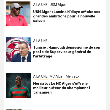
A LA UNE
USM Alger
USM Alger : Lamine N’diaye affiche ses
grandes ambitions pour la nouvelle
saison
A LA UNE
Tunisie : Haimoudi démissionne de son
poste de Superviseur général de
l’arbitrage
A LA UNE
MC Alger
Mercato
Mercato : Le MC Alger s’offre le
meilleur buteur du championnat
tanzanien