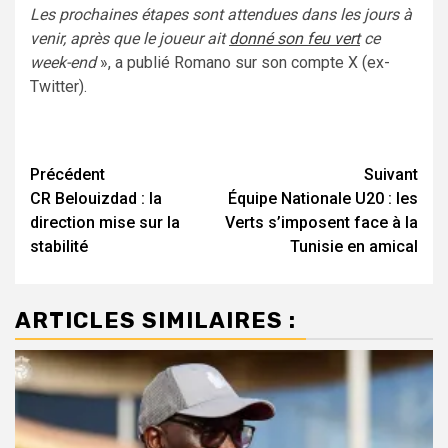
Les prochaines étapes sont attendues dans les jours à
venir, après que le joueur ait
donné son feu vert
ce
week-end
», a publié Romano sur son compte X (ex-
Twitter).
Navigation
Précédent
Suivant
CR Belouizdad : la
Équipe Nationale U20 : les
d’article
direction mise sur la
Verts s’imposent face à la
stabilité
Tunisie en amical
ARTICLES SIMILAIRES :