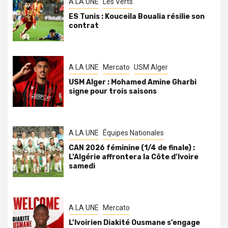
A LA UNE
Les Verts
ES Tunis : Kouceila Boualia résilie son
contrat
A LA UNE
Mercato
USM Alger
USM Alger : Mohamed Amine Gharbi
signe pour trois saisons
A LA UNE
Équipes Nationales
CAN 2026 féminine (1/4 de finale) :
L’Algérie affrontera la Côte d’Ivoire
samedi
A LA UNE
Mercato
L’Ivoirien Diakité Ousmane s’engage