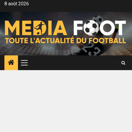
Aller
8 août 2026
au
contenu
Menu
principal