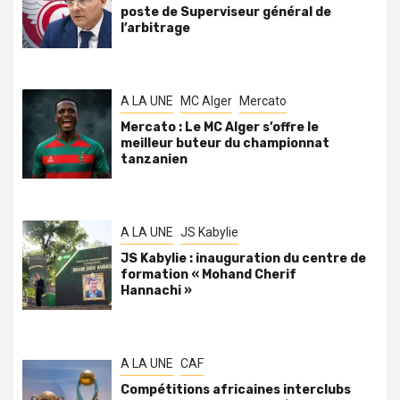
poste de Superviseur général de
l’arbitrage
A LA UNE
MC Alger
Mercato
Mercato : Le MC Alger s’offre le
meilleur buteur du championnat
tanzanien
A LA UNE
JS Kabylie
JS Kabylie : inauguration du centre de
formation « Mohand Cherif
Hannachi »
A LA UNE
CAF
Compétitions africaines interclubs