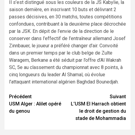
Il s’est distingué sous les couleurs de la JS Kabylie, la
saison dernière, en inscrivant 10 buts et délivrant 2
passes décisives, en 30 matchs, toutes compétitions
confondues, contribuant à la deuxième place décrochée
par la JSK. En dépit de l’envie de la direction de le
conserver dans l’effectif de l’entraîneur allemand Josef
Zinnbauer, le joueur a préféré changer d’air. Convoité
dans un premier temps par le club belge de Zulte
Waragem, Berkane a été séduit par l’offre d’Al Wakrah
SC, 5e au classement du championnat avec 8 points, à
cinq longueurs du leader Al Shamal, où évolue
l’attaquant international algérien Baghdad Bounedjah.
Navigation
Précédent
Suivant
USM Alger : Alilet opéré
L’USM El Harrach obtient
d’article
du genou
le droit de gestion du
stade de Mohammadia