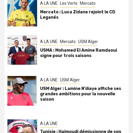
A LA UNE
Les Verts
Mercato
Mercato : Luca Zidane rejoint le CD
Leganés
A LA UNE
Mercato
USM Alger
USMA : Mohamed El Amine Ramdaoui
signe pour trois saisons
A LA UNE
USM Alger
USM Alger : Lamine N’diaye affiche ses
grandes ambitions pour la nouvelle
saison
A LA UNE
Tunisie : Haimoudi démissionne de son