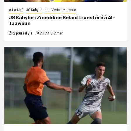
A LA UNE
JS Kabylie
Les Verts
Mercato
JS Kabylie : Zineddine Belaïd transféré à Al-
Taawoun
2 jours il y a
Ali Ait Si Amer