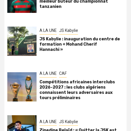
meilleur buteur du championnat
tanzanien
A LA UNE
JS Kabylie
JS Kabylie : inauguration du centre de
formation « Mohand Cherif
Hannachi »
A LA UNE
CAF
Compétitions africaines interclubs
2026-2027 : les clubs algériens
connaissent leurs adversaires aux
tours préliminaires
A LA UNE
JS Kabylie
Zinedine Belaïd : « Quitter la JSK est