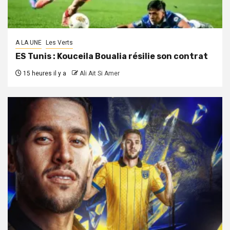
A LA UNE
Les Verts
ES Tunis : Kouceila Boualia résilie son contrat
15 heures il y a
Ali Ait Si Amer