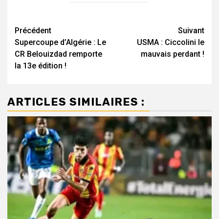
Navigation
Précédent
Suivant
Supercoupe d’Algérie : Le
USMA : Ciccolini le
d’article
CR Belouizdad remporte
mauvais perdant !
la 13e édition !
ARTICLES SIMILAIRES :