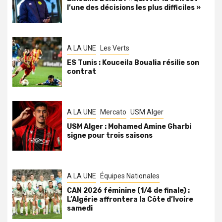
l’une des décisions les plus difficiles »
A LA UNE
Les Verts
ES Tunis : Kouceila Boualia résilie son
contrat
A LA UNE
Mercato
USM Alger
USM Alger : Mohamed Amine Gharbi
signe pour trois saisons
A LA UNE
Équipes Nationales
CAN 2026 féminine (1/4 de finale) :
L’Algérie affrontera la Côte d’Ivoire
samedi