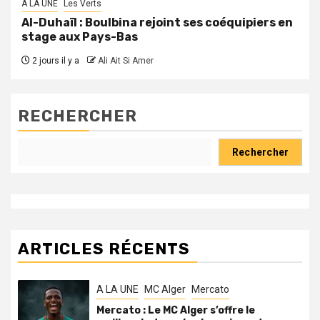
A LA UNE
Les Verts
Al-Duhaïl : Boulbina rejoint ses coéquipiers en
stage aux Pays-Bas
2 jours il y a
Ali Ait Si Amer
RECHERCHER
Rechercher
ARTICLES RÉCENTS
A LA UNE
MC Alger
Mercato
Mercato : Le MC Alger s’offre le