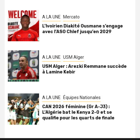
A LA UNE
Mercato
L’Ivoirien Diakité Ousmane s’engage
avec l’ASO Chlef jusqu’en 2029
A LA UNE
USM Alger
USM Alger : Arezki Remmane succède
à Lamine Kebir
A LA UNE
Équipes Nationales
CAN 2026 féminine (Gr A-J3) :
L’Algérie bat le Kenya 2-0 et se
qualifie pour les quarts de finale