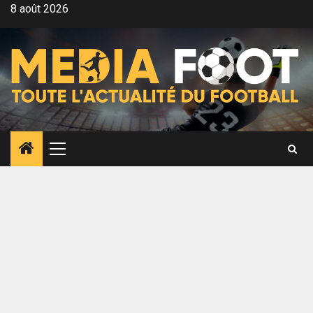
Aller
8 août 2026
au
contenu
Menu
principal