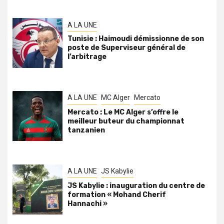
A LA UNE
Tunisie : Haimoudi démissionne de son
poste de Superviseur général de
l’arbitrage
A LA UNE
MC Alger
Mercato
Mercato : Le MC Alger s’offre le
meilleur buteur du championnat
tanzanien
A LA UNE
JS Kabylie
JS Kabylie : inauguration du centre de
formation « Mohand Cherif
Hannachi »