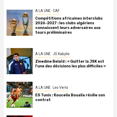
A LA UNE
CAF
Compétitions africaines interclubs
2026-2027 : les clubs algériens
connaissent leurs adversaires aux
tours préliminaires
A LA UNE
JS Kabylie
Zinedine Belaïd : « Quitter la JSK est
l’une des décisions les plus difficiles »
A LA UNE
Les Verts
ES Tunis : Kouceila Boualia résilie son
contrat