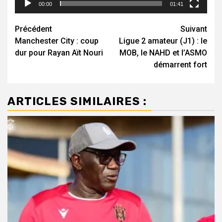
00:00
01:41
Navigation
Précédent
Suivant
Manchester City : coup
Ligue 2 amateur (J1) : le
d’article
dur pour Rayan Aït Nouri
MOB, le NAHD et l’ASMO
démarrent fort
ARTICLES SIMILAIRES :