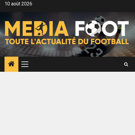
Aller
10 août 2026
au
contenu
Menu
principal