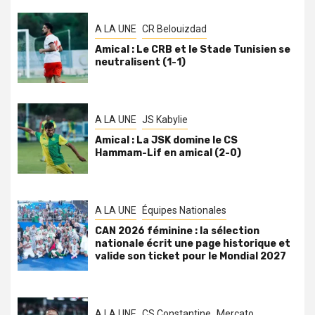
A LA UNE
CR Belouizdad
Amical : Le CRB et le Stade Tunisien se
neutralisent (1-1)
A LA UNE
JS Kabylie
Amical : La JSK domine le CS
Hammam-Lif en amical (2-0)
A LA UNE
Équipes Nationales
CAN 2026 féminine : la sélection
nationale écrit une page historique et
valide son ticket pour le Mondial 2027
A LA UNE
CS Constantine
Mercato