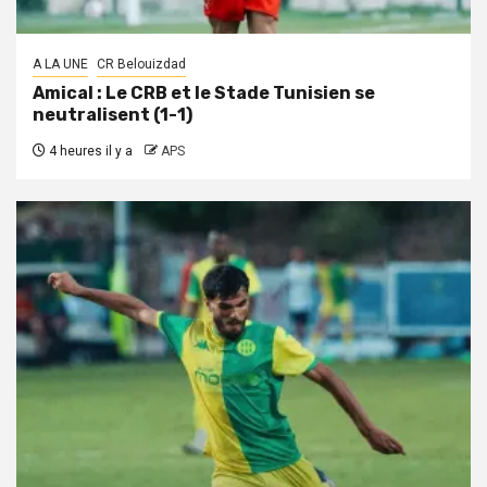
A LA UNE
CR Belouizdad
Amical : Le CRB et le Stade Tunisien se
neutralisent (1-1)
4 heures il y a
APS