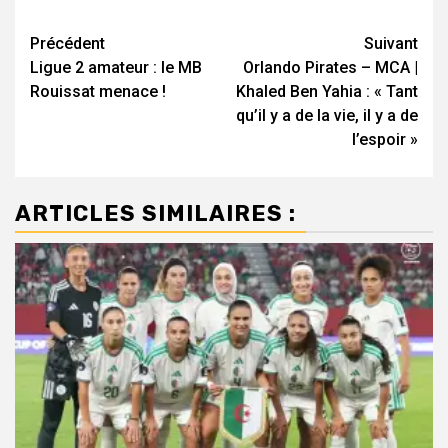
Navigation
Précédent
Suivant
Ligue 2 amateur : le MB
Orlando Pirates – MCA |
d’article
Rouissat menace !
Khaled Ben Yahia : « Tant
qu’il y a de la vie, il y a de
l’espoir »
ARTICLES SIMILAIRES :