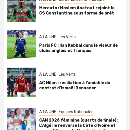
Mercato : Moslem Anatouf rejoint le
CS Constantine sous forme de prêt
A LA UNE
Les Verts
Paris FC : Ilan Kebbal dans le viseur de
clubs anglais et français
A LA UNE
Les Verts
AC Milan : résiliation à l’amiable du
contrat d’Ismaël Bennacer
A LA UNE
Équipes Nationales
CAN 2026 féminine (quarts de finale) :
L’Algérie renverse la Côte d’Ivoire et