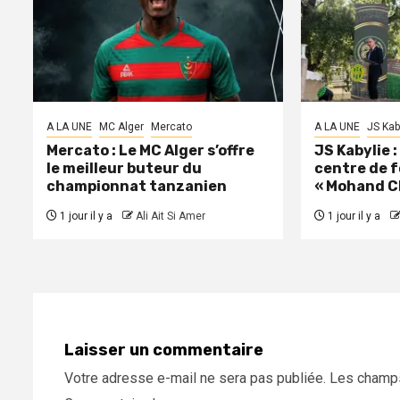
A LA UNE
MC Alger
Mercato
A LA UNE
JS Kab
Mercato : Le MC Alger s’offre
JS Kabylie 
le meilleur buteur du
centre de 
championnat tanzanien
« Mohand C
1 jour il y a
Ali Ait Si Amer
1 jour il y a
Laisser un commentaire
Votre adresse e-mail ne sera pas publiée.
Les champs