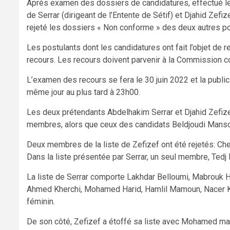
Après examen des dossiers de candidatures, effectué le
de Serrar (dirigeant de l’Entente de Sétif) et Djahid Zefiz
rejeté les dossiers « Non conforme » des deux autres po
Les postulants dont les candidatures ont fait l’objet de
recours. Les recours doivent parvenir à la Commission c
L’examen des recours se fera le 30 juin 2022 et la publicat
même jour au plus tard à 23h00.
Les deux prétendants Abdelhakim Serrar et Djahid Zefiz
membres, alors que ceux des candidats Beldjoudi Mansou
Deux membres de la liste de Zefizef ont été rejetés: C
Dans la liste présentée par Serrar, un seul membre, Tedj
La liste de Serrar comporte Lakhdar Belloumi, Mabrouk H
Ahmed Kherchi, Mohamed Harid, Hamlil Mamoun, Nacer 
féminin.
De son côté, Zefizef a étoffé sa liste avec Mohamed 