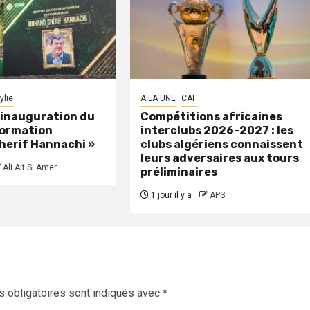
ylie
A LA UNE
CAF
: inauguration du
Compétitions africaines
formation
interclubs 2026-2027 : les
herif Hannachi »
clubs algériens connaissent
leurs adversaires aux tours
Ali Ait Si Amer
préliminaires
1 jour il y a
APS
 obligatoires sont indiqués avec
*