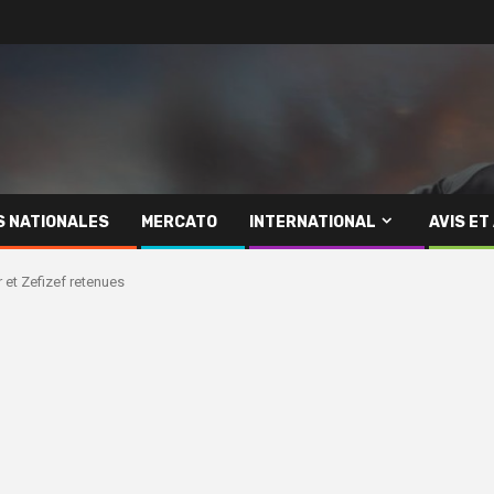
S NATIONALES
MERCATO
INTERNATIONAL
AVIS ET
 et Zefizef retenues