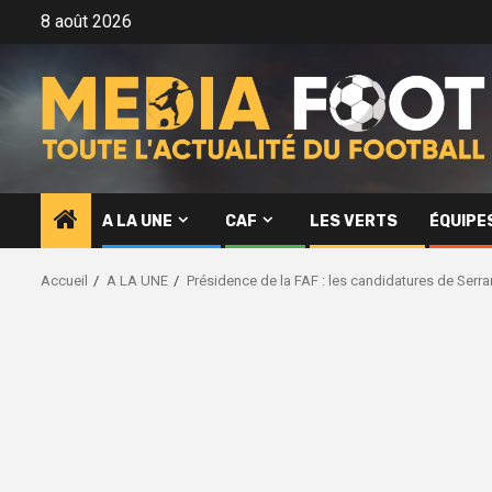
Aller
8 août 2026
au
contenu
A LA UNE
CAF
LES VERTS
ÉQUIPE
Accueil
A LA UNE
Présidence de la FAF : les candidatures de Serrar