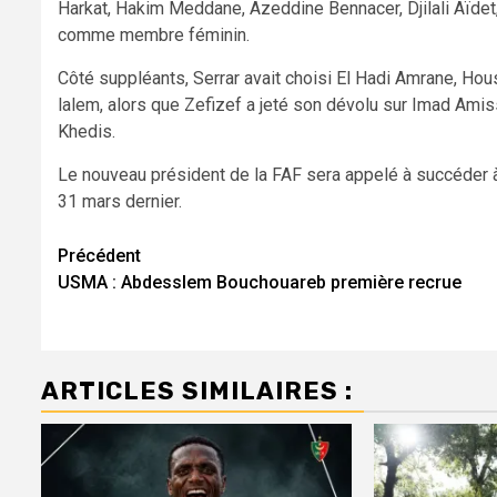
Harkat, Hakim Meddane, Azeddine Bennacer, Djilali Aïde
comme membre féminin.
Côté suppléants, Serrar avait choisi El Hadi Amrane, H
lalem, alors que Zefizef a jeté son dévolu sur Imad Ami
Khedis.
Le nouveau président de la FAF sera appelé à succéder à
31 mars dernier.
Navigation
Précédent
USMA : Abdesslem Bouchouareb première recrue
d’article
ARTICLES SIMILAIRES :