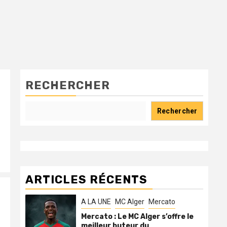
RECHERCHER
Rechercher
ARTICLES RÉCENTS
A LA UNE
MC Alger
Mercato
Mercato : Le MC Alger s’offre le
meilleur buteur du