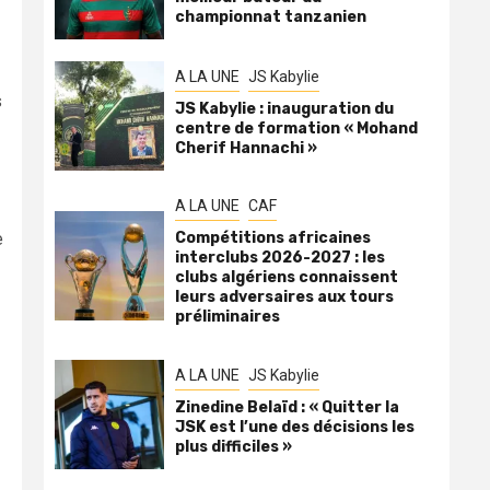
championnat tanzanien
A LA UNE
JS Kabylie
s
JS Kabylie : inauguration du
centre de formation « Mohand
Cherif Hannachi »
A LA UNE
CAF
e
Compétitions africaines
interclubs 2026-2027 : les
clubs algériens connaissent
leurs adversaires aux tours
préliminaires
A LA UNE
JS Kabylie
Zinedine Belaïd : « Quitter la
JSK est l’une des décisions les
plus difficiles »