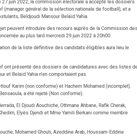
 27 juin 2022, la commission électorale a accepté les dossiers
ef (manager général de la sélection nationale de football), et a
stulants, Beldjoudi Mansour Belaïd Yahia.
 rejet peuvent introduire des recours auprès de la Commission de
oncernée au plus tard mercredi 29 juin 2022 à 20h00.
ion de la liste définitive des candidats éligibles aura lieu le
ef ont présenté des dossiers de candidatures avec des listes d
r et Belaïd Yahia n’en comportaient pas.
hettouf Karim (non conforme) et Hachem Mohamed (incomplet).
 Bensaoula, a été rejeté (Non conforme).
errada, El Djoudi Aouchiche, Othmane Ahbane, Rafik Cherak,
Khedim, Elyès Djendi et Mme Yamili Berkani comme membre
maouche, Mohamed Ghouti, Azeddine Arab, Houssam-Eddine