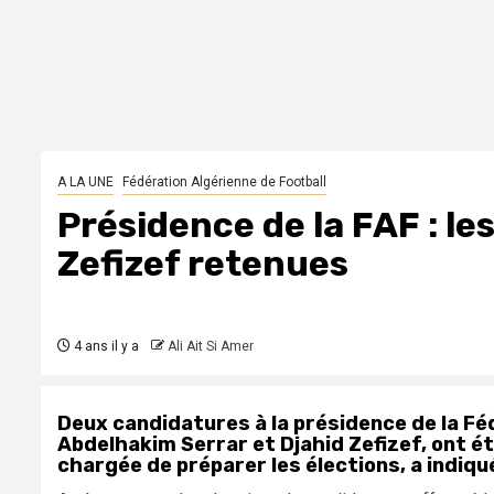
A LA UNE
Fédération Algérienne de Football
Présidence de la FAF : le
Zefizef retenues
4 ans il y a
Ali Ait Si Amer
Deux candidatures à la présidence de la Féd
Abdelhakim Serrar et Djahid Zefizef, ont é
chargée de préparer les élections, a indiqué