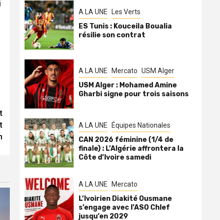
i
A LA UNE
Les Verts
ES Tunis : Kouceila Boualia
résilie son contrat
A LA UNE
Mercato
USM Alger
USM Alger : Mohamed Amine
Gharbi signe pour trois saisons
t
t
A LA UNE
Équipes Nationales
n
CAN 2026 féminine (1/4 de
finale) : L’Algérie affrontera la
Côte d’Ivoire samedi
A LA UNE
Mercato
L’Ivoirien Diakité Ousmane
s’engage avec l’ASO Chlef
jusqu’en 2029