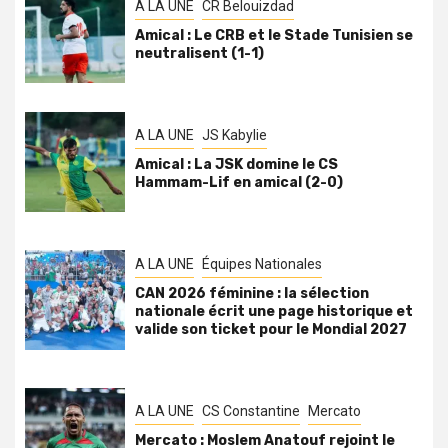
A LA UNE
CR Belouizdad
Amical : Le CRB et le Stade Tunisien se
neutralisent (1-1)
A LA UNE
JS Kabylie
Amical : La JSK domine le CS
Hammam-Lif en amical (2-0)
A LA UNE
Équipes Nationales
CAN 2026 féminine : la sélection
nationale écrit une page historique et
valide son ticket pour le Mondial 2027
A LA UNE
CS Constantine
Mercato
Mercato : Moslem Anatouf rejoint le