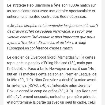
Le stratège Pep Guardiola a fêté son 1000e match sur
un banc d’entraîneur avec une victoire spectaculaire et
entièrement méritée contre des Reds dépassés.
« Je
tiens simplement à remercier les joueurs et le staff
de m’avoir offert ce cadeau incroyable, à savoir une
victoire contre l’adversaire le plus important que nous
ayons affronté en dix ans ici, et de loin
», a réagi
l’Espagnol en conférence d’après-match.
Le gardien de Liverpool Giorgi Mamardashvili a certes
repoussé un penalty d’Erling Haaland (13’), mais pas
l’inéluctable. Face à lui, le Norvégien a inscrit son 14e
but en 11 matches cette saison en Premier League, de
la tête (29’, 1-0), Nico Gonzalez a doublé la mise avant
la mi-temps (45’+3, 2-0) et l’intenable ailier Jérémy
Doku a donné le coup de grâce (63’, 3-0). Les Reds ont
été sévèrement secoués, surtout en première période,
et n’ont terminé la partie qu’avec un seul tir cadré, celui