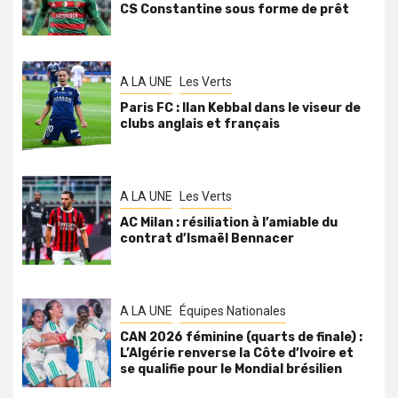
CS Constantine sous forme de prêt
A LA UNE
Les Verts
Paris FC : Ilan Kebbal dans le viseur de
clubs anglais et français
A LA UNE
Les Verts
AC Milan : résiliation à l’amiable du
contrat d’Ismaël Bennacer
A LA UNE
Équipes Nationales
CAN 2026 féminine (quarts de finale) :
L’Algérie renverse la Côte d’Ivoire et
se qualifie pour le Mondial brésilien