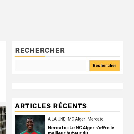
RECHERCHER
Rechercher
ARTICLES RÉCENTS
A LA UNE
MC Alger
Mercato
Mercato : Le MC Alger s’offre le
meilleur buteur du