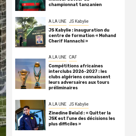
championnat tanzanien
A LA UNE
JS Kabylie
JS Kabylie : inauguration du
centre de formation « Mohand
Cherif Hannachi »
A LA UNE
CAF
Compétitions africaines
interclubs 2026-2027 : les
clubs algériens connaissent
leurs adversaires aux tours
préliminaires
A LA UNE
JS Kabylie
Zinedine Belaïd : « Quitter la
JSK est l’une des décisions les
plus difficiles »