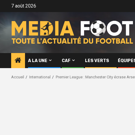
Aller
7 août 2026
au
contenu
A LA UNE
CAF
LES VERTS
ÉQUIPE
Accueil
International
Premier League : Manchester City écrase Arsena