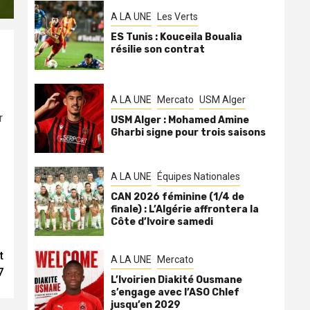
A LA UNE
Les Verts
ES Tunis : Kouceila Boualia
résilie son contrat
A LA UNE
Mercato
USM Alger
r
USM Alger : Mohamed Amine
Gharbi signe pour trois saisons
A LA UNE
Équipes Nationales
CAN 2026 féminine (1/4 de
finale) : L’Algérie affrontera la
Côte d’Ivoire samedi
t
A LA UNE
Mercato
7
L’Ivoirien Diakité Ousmane
s’engage avec l’ASO Chlef
jusqu’en 2029