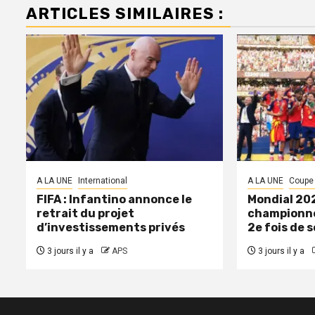
ARTICLES SIMILAIRES :
A LA UNE
International
A LA UNE
Coupe
FIFA : Infantino annonce le
Mondial 202
retrait du projet
championne
d’investissements privés
2e fois de s
3 jours il y a
APS
3 jours il y a