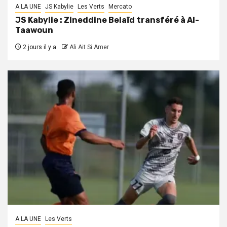
A LA UNE
JS Kabylie
Les Verts
Mercato
JS Kabylie : Zineddine Belaïd transféré à Al-
Taawoun
2 jours il y a
Ali Ait Si Amer
A LA UNE
Les Verts