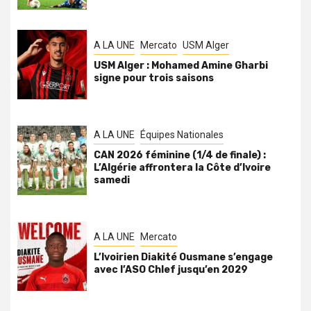
A LA UNE
Mercato
USM Alger
USM Alger : Mohamed Amine Gharbi
signe pour trois saisons
A LA UNE
Équipes Nationales
CAN 2026 féminine (1/4 de finale) :
L’Algérie affrontera la Côte d’Ivoire
samedi
A LA UNE
Mercato
L’Ivoirien Diakité Ousmane s’engage
avec l’ASO Chlef jusqu’en 2029