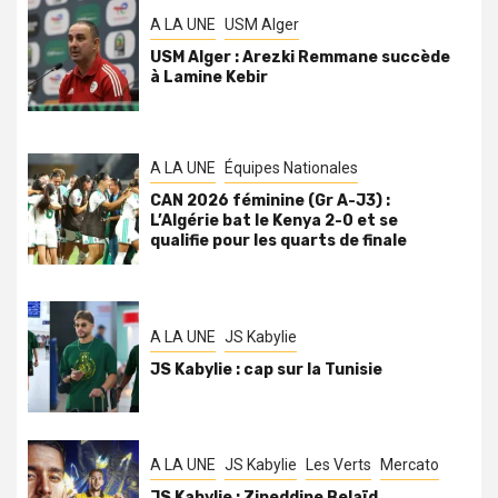
A LA UNE
USM Alger
USM Alger : Arezki Remmane succède
à Lamine Kebir
A LA UNE
Équipes Nationales
CAN 2026 féminine (Gr A-J3) :
L’Algérie bat le Kenya 2-0 et se
qualifie pour les quarts de finale
A LA UNE
JS Kabylie
JS Kabylie : cap sur la Tunisie
A LA UNE
JS Kabylie
Les Verts
Mercato
JS Kabylie : Zineddine Belaïd