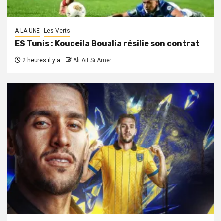
A LA UNE
Les Verts
ES Tunis : Kouceila Boualia résilie son contrat
2 heures il y a
Ali Ait Si Amer