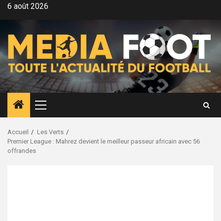
Aller
6 août 2026
au
contenu
Menu
principal
Accueil
Les Verts
Premier League : Mahrez devient le meilleur passeur africain avec 56
offrandes