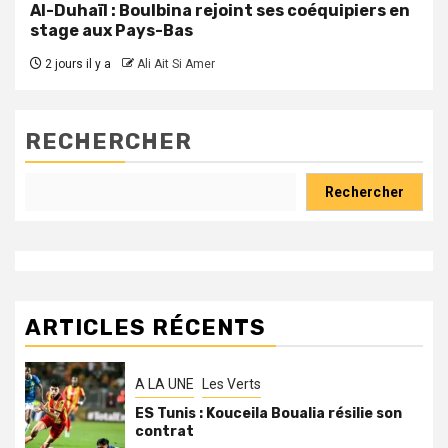
Al-Duhaïl : Boulbina rejoint ses coéquipiers en
stage aux Pays-Bas
2 jours il y a
Ali Ait Si Amer
RECHERCHER
Rechercher
ARTICLES RÉCENTS
A LA UNE
Les Verts
ES Tunis : Kouceila Boualia résilie son
contrat