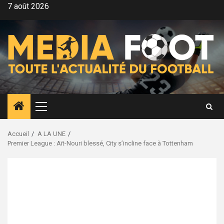
Aller
7 août 2026
au
contenu
Menu
principal
Accueil
A LA UNE
Premier League : Aït-Nouri blessé, City s’incline face à Tottenham