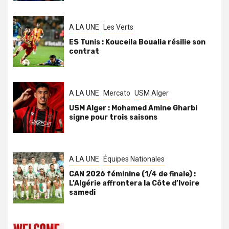
A LA UNE
Les Verts
ES Tunis : Kouceila Boualia résilie son
contrat
A LA UNE
Mercato
USM Alger
USM Alger : Mohamed Amine Gharbi
signe pour trois saisons
A LA UNE
Équipes Nationales
CAN 2026 féminine (1/4 de finale) :
L’Algérie affrontera la Côte d’Ivoire
samedi