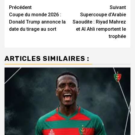
Navigation
Précédent
Suivant
Coupe du monde 2026 :
Supercoupe d’Arabie
d’article
Donald Trump annonce la
Saoudite : Riyad Mahrez
date du tirage au sort
et Al Ahli remportent le
trophée
ARTICLES SIMILAIRES :