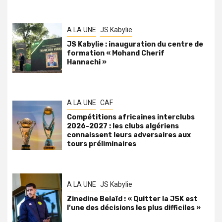
A LA UNE
JS Kabylie
JS Kabylie : inauguration du centre de
formation « Mohand Cherif
Hannachi »
A LA UNE
CAF
Compétitions africaines interclubs
2026-2027 : les clubs algériens
connaissent leurs adversaires aux
tours préliminaires
A LA UNE
JS Kabylie
Zinedine Belaïd : « Quitter la JSK est
l’une des décisions les plus difficiles »