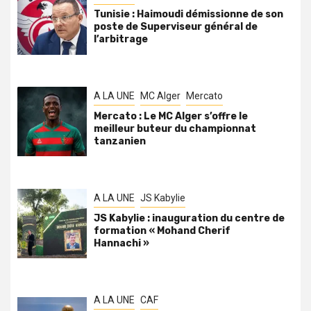
Tunisie : Haimoudi démissionne de son
poste de Superviseur général de
l’arbitrage
A LA UNE
MC Alger
Mercato
Mercato : Le MC Alger s’offre le
meilleur buteur du championnat
tanzanien
A LA UNE
JS Kabylie
JS Kabylie : inauguration du centre de
formation « Mohand Cherif
Hannachi »
A LA UNE
CAF