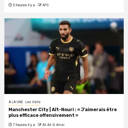
5 heures il y a
APS
A LA UNE
Les Verts
Manchester City | Aït-Nouri : « J’aimerais être
plus efficace offensivement »
7 heures il y a
Ali Ait Si Amer