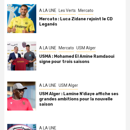
A LA UNE
Les Verts
Mercato
Mercato : Luca Zidane rejoint le CD
Leganés
A LA UNE
Mercato
USM Alger
USMA : Mohamed El Amine Ramdaoui
signe pour trois saisons
A LA UNE
USM Alger
USM Alger : Lamine N’diaye affiche ses
grandes ambitions pour la nouvelle
saison
A LA UNE