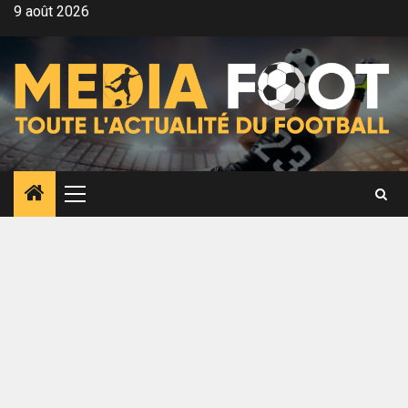
Aller
9 août 2026
au
contenu
Menu
principal