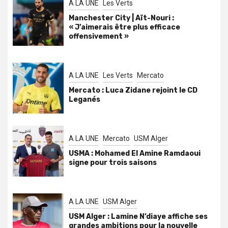
A LA UNE
Les Verts
Manchester City | Aït-Nouri :
« J’aimerais être plus efficace
offensivement »
A LA UNE
Les Verts
Mercato
Mercato : Luca Zidane rejoint le CD
Leganés
A LA UNE
Mercato
USM Alger
USMA : Mohamed El Amine Ramdaoui
signe pour trois saisons
A LA UNE
USM Alger
USM Alger : Lamine N’diaye affiche ses
grandes ambitions pour la nouvelle