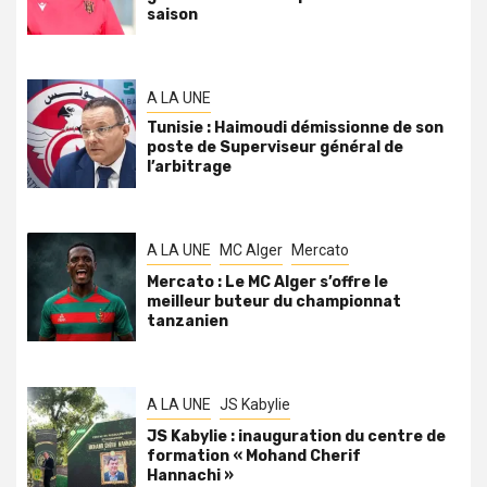
saison
A LA UNE
Tunisie : Haimoudi démissionne de son
poste de Superviseur général de
l’arbitrage
A LA UNE
MC Alger
Mercato
Mercato : Le MC Alger s’offre le
meilleur buteur du championnat
tanzanien
A LA UNE
JS Kabylie
JS Kabylie : inauguration du centre de
formation « Mohand Cherif
Hannachi »