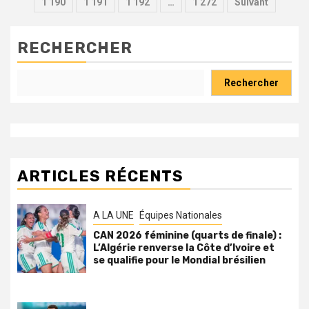
des
1 190
1 191
1 192
…
1 272
Suivant
publications
RECHERCHER
Rechercher
ARTICLES RÉCENTS
A LA UNE
Équipes Nationales
CAN 2026 féminine (quarts de finale) :
L’Algérie renverse la Côte d’Ivoire et
se qualifie pour le Mondial brésilien