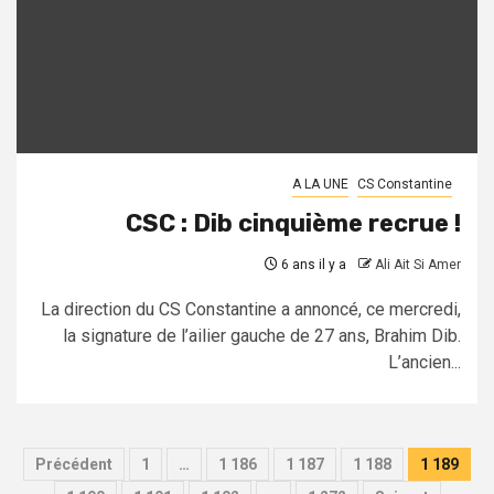
A LA UNE
CS Constantine
CSC : Dib cinquième recrue !
6 ans il y a
Ali Ait Si Amer
La direction du CS Constantine a annoncé, ce mercredi,
la signature de l’ailier gauche de 27 ans, Brahim Dib.
L’ancien...
Pagination
Précédent
1
…
1 186
1 187
1 188
1 189