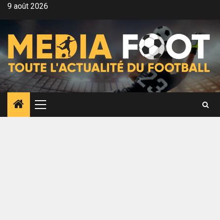
Aller
9 août 2026
au
contenu
Menu
principal