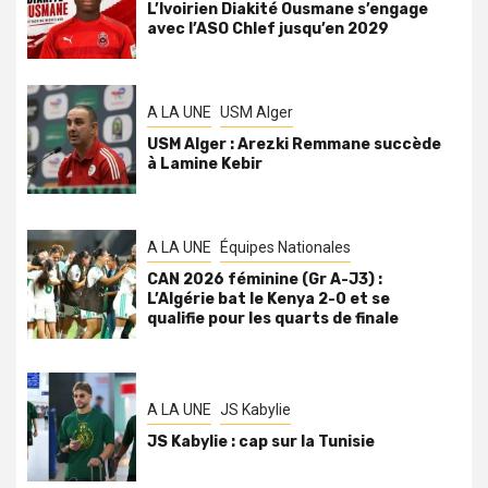
L’Ivoirien Diakité Ousmane s’engage
avec l’ASO Chlef jusqu’en 2029
A LA UNE
USM Alger
USM Alger : Arezki Remmane succède
à Lamine Kebir
A LA UNE
Équipes Nationales
CAN 2026 féminine (Gr A-J3) :
L’Algérie bat le Kenya 2-0 et se
qualifie pour les quarts de finale
A LA UNE
JS Kabylie
JS Kabylie : cap sur la Tunisie