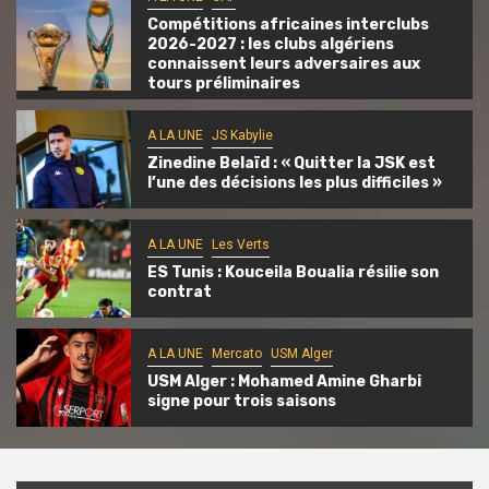
Compétitions africaines interclubs
2026-2027 : les clubs algériens
connaissent leurs adversaires aux
tours préliminaires
A LA UNE
JS Kabylie
Zinedine Belaïd : « Quitter la JSK est
l’une des décisions les plus difficiles »
A LA UNE
Les Verts
ES Tunis : Kouceila Boualia résilie son
contrat
A LA UNE
Mercato
USM Alger
USM Alger : Mohamed Amine Gharbi
signe pour trois saisons