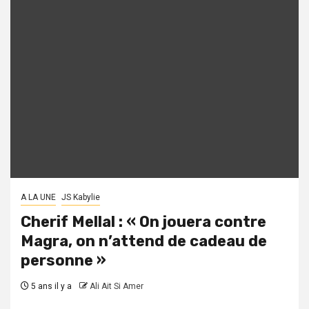
A LA UNE
JS Kabylie
Cherif Mellal : « On jouera contre
Magra, on n’attend de cadeau de
personne »
5 ans il y a
Ali Ait Si Amer