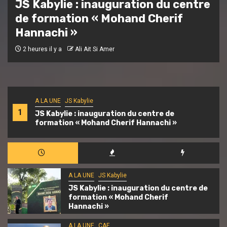
Compétitions africaines interclubs
2026-2027 : les clubs algériens
connaissent leurs adversaires aux
tours préliminaires
3 heures il y a
APS
A LA UNE
JS Kabylie
1
JS Kabylie : inauguration du centre de
formation « Mohand Cherif Hannachi »
A LA UNE
JS Kabylie
JS Kabylie : inauguration du centre de
formation « Mohand Cherif
Hannachi »
A LA UNE
CAF