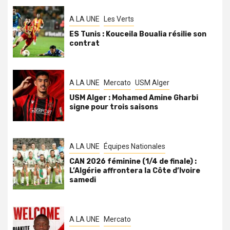
A LA UNE
Les Verts
ES Tunis : Kouceila Boualia résilie son
contrat
A LA UNE
Mercato
USM Alger
USM Alger : Mohamed Amine Gharbi
signe pour trois saisons
A LA UNE
Équipes Nationales
CAN 2026 féminine (1/4 de finale) :
L’Algérie affrontera la Côte d’Ivoire
samedi
A LA UNE
Mercato