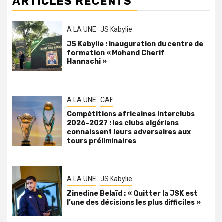
ARTICLES RÉCENTS
A LA UNE
JS Kabylie
JS Kabylie : inauguration du centre de
formation « Mohand Cherif
Hannachi »
A LA UNE
CAF
Compétitions africaines interclubs
2026-2027 : les clubs algériens
connaissent leurs adversaires aux
tours préliminaires
A LA UNE
JS Kabylie
Zinedine Belaïd : « Quitter la JSK est
l’une des décisions les plus difficiles »