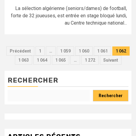
La sélection algérienne (seniors/dames) de football,
forte de 32 joueuses, est entrée en stage bloqué lundi,
au Centre technique national...
Pagination
Précédent
1
…
1 059
1 060
1 061
1 062
des
1 063
1 064
1 065
…
1 272
Suivant
publications
RECHERCHER
Rechercher