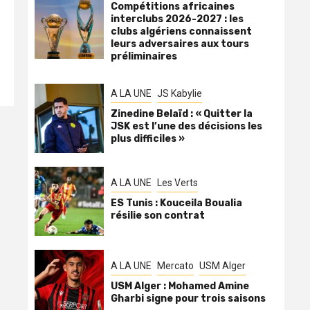
Compétitions africaines
interclubs 2026-2027 : les
clubs algériens connaissent
leurs adversaires aux tours
préliminaires
A LA UNE
JS Kabylie
Zinedine Belaïd : « Quitter la
JSK est l’une des décisions les
plus difficiles »
A LA UNE
Les Verts
ES Tunis : Kouceila Boualia
résilie son contrat
A LA UNE
Mercato
USM Alger
USM Alger : Mohamed Amine
Gharbi signe pour trois saisons