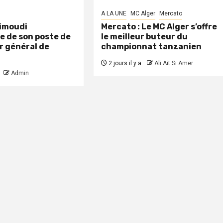
A LA UNE
MC Alger
Mercato
aimoudi
Mercato : Le MC Alger s’offre
e de son poste de
le meilleur buteur du
r général de
championnat tanzanien
2 jours il y a
Ali Ait Si Amer
Admin