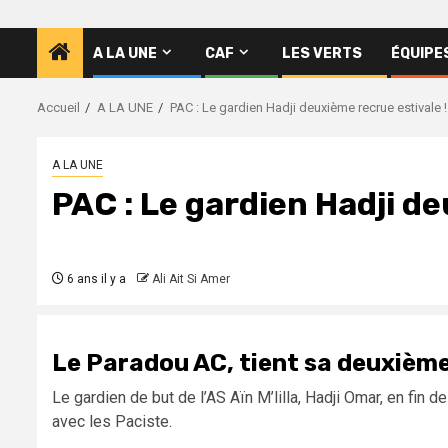
A LA UNE
CAF
LES VERTS
ÉQUIPE
Accueil
A LA UNE
PAC : Le gardien Hadji deuxième recrue estivale !
A LA UNE
PAC : Le gardien Hadji de
6 ans il y a
Ali Ait Si Amer
Le Paradou AC, tient sa deuxième
Le gardien de but de l’AS Aïn M’lilla, Hadji Omar, en fin d
avec les Paciste.