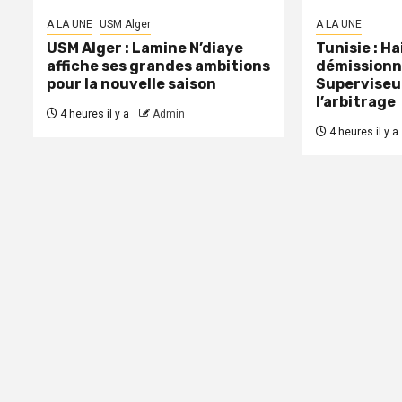
A LA UNE
USM Alger
A LA UNE
USM Alger : Lamine N’diaye
Tunisie : H
affiche ses grandes ambitions
démissionn
pour la nouvelle saison
Superviseu
l’arbitrage
4 heures il y a
Admin
4 heures il y a