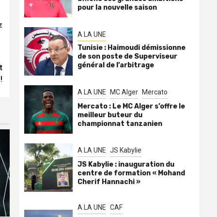
pour la nouvelle saison
z
A LA UNE
Tunisie : Haimoudi démissionne
de son poste de Superviseur
général de l’arbitrage
t
!
A LA UNE
MC Alger
Mercato
Mercato : Le MC Alger s’offre le
meilleur buteur du
championnat tanzanien
A LA UNE
JS Kabylie
JS Kabylie : inauguration du
centre de formation « Mohand
Cherif Hannachi »
A LA UNE
CAF