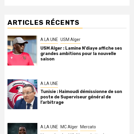
ARTICLES RÉCENTS
A LA UNE
USM Alger
USM Alger : Lamine N’diaye affiche ses
grandes ambitions pour la nouvelle
saison
A LA UNE
Tunisie : Haimoudi démissionne de son
poste de Superviseur général de
l’arbitrage
A LA UNE
MC Alger
Mercato