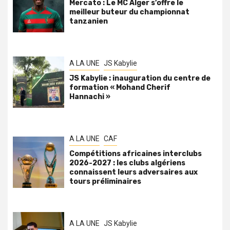
Mercato : Le MC Alger s’offre le
meilleur buteur du championnat
tanzanien
A LA UNE
JS Kabylie
JS Kabylie : inauguration du centre de
formation « Mohand Cherif
Hannachi »
A LA UNE
CAF
Compétitions africaines interclubs
2026-2027 : les clubs algériens
connaissent leurs adversaires aux
tours préliminaires
A LA UNE
JS Kabylie