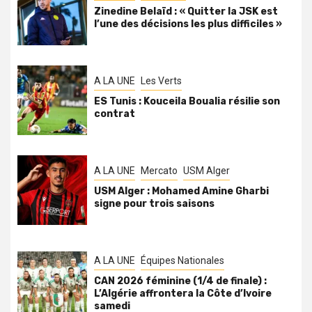
Zinedine Belaïd : « Quitter la JSK est
l’une des décisions les plus difficiles »
A LA UNE
Les Verts
ES Tunis : Kouceila Boualia résilie son
contrat
A LA UNE
Mercato
USM Alger
USM Alger : Mohamed Amine Gharbi
signe pour trois saisons
A LA UNE
Équipes Nationales
CAN 2026 féminine (1/4 de finale) :
L’Algérie affrontera la Côte d’Ivoire
samedi