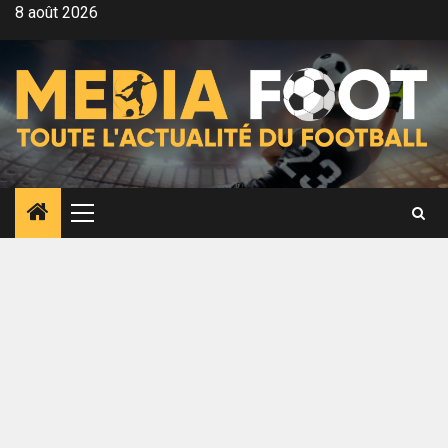
Aller
8 août 2026
au
contenu
Menu
principal