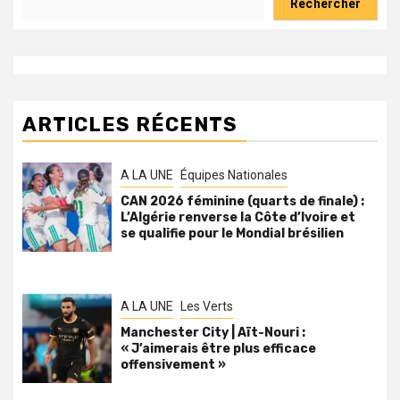
Rechercher
ARTICLES RÉCENTS
A LA UNE
Équipes Nationales
CAN 2026 féminine (quarts de finale) :
L’Algérie renverse la Côte d’Ivoire et
se qualifie pour le Mondial brésilien
A LA UNE
Les Verts
Manchester City | Aït-Nouri :
« J’aimerais être plus efficace
offensivement »