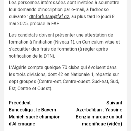
Les personnes intéressées sont invitées à soumettre
leur demande d’inscription par e-mail, à l’adresse
suivante :
dtnforfutsal@faf.dz
, au plus tard le jeudi 8
mai 2025, précise la FAF.
Les candidats doivent présenter une attestation de
formation à l’initiation (Niveau 1), un Curriculum vitae et
s’acquitter des frais de formation (à régler après
notification de la DTN).
L’Algérie compte quelque 70 clubs qui évoluent dans
les trois divisions, dont 42 en Nationale 1, répartis sur
sept groupes (Centre-est, Centre-ouest, Sud-est, Sud,
Est, Centre et Ouest).
Navigation
Précédent
Suivant
Bundesliga : le Bayern
Azerbaïdjan : Yassine
d’article
Munich sacré champion
Benzia marque un but
d’Allemagne
magnifique (vidéo)