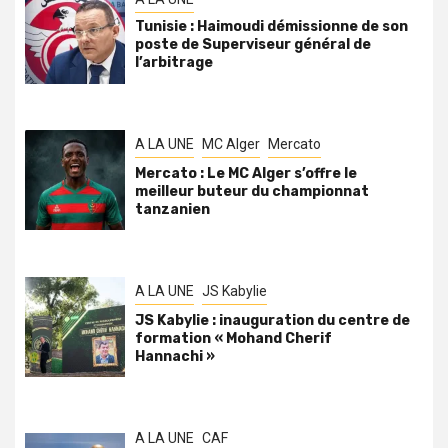
Tunisie : Haimoudi démissionne de son
poste de Superviseur général de
l’arbitrage
A LA UNE
MC Alger
Mercato
Mercato : Le MC Alger s’offre le
meilleur buteur du championnat
tanzanien
A LA UNE
JS Kabylie
JS Kabylie : inauguration du centre de
formation « Mohand Cherif
Hannachi »
A LA UNE
CAF