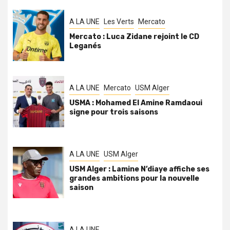
A LA UNE
Les Verts
Mercato
Mercato : Luca Zidane rejoint le CD
Leganés
A LA UNE
Mercato
USM Alger
USMA : Mohamed El Amine Ramdaoui
signe pour trois saisons
A LA UNE
USM Alger
USM Alger : Lamine N’diaye affiche ses
grandes ambitions pour la nouvelle
saison
A LA UNE