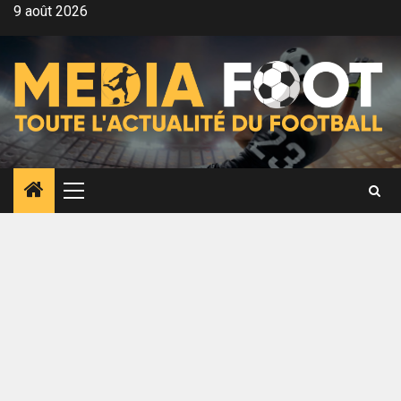
Aller
9 août 2026
au
contenu
Menu
principal