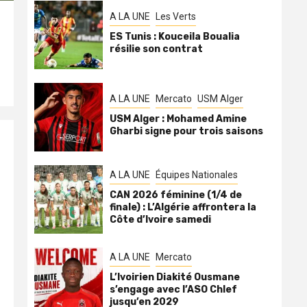
A LA UNE
Les Verts
ES Tunis : Kouceila Boualia
résilie son contrat
A LA UNE
Mercato
USM Alger
USM Alger : Mohamed Amine
Gharbi signe pour trois saisons
A LA UNE
Équipes Nationales
CAN 2026 féminine (1/4 de
finale) : L’Algérie affrontera la
Côte d’Ivoire samedi
A LA UNE
Mercato
L’Ivoirien Diakité Ousmane
s’engage avec l’ASO Chlef
jusqu’en 2029