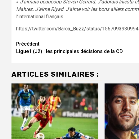
«
J’aimais beaucoup Steven Gerrard. J’adorais Iniesta et 
Mahrez. J’aime Riyad. J’aime voir les bons ailiers com
l’international français.
https://twitter.com/Barca_Buzz/status/156709393
Navigation
Précédent
Ligue1 (J2) : les principales décisions de la CD
d’article
ARTICLES SIMILAIRES :