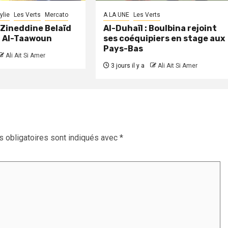
ylie
Les Verts
Mercato
A LA UNE
Les Verts
: Zineddine Belaïd
Al-Duhaïl : Boulbina rejoint
à Al-Taawoun
ses coéquipiers en stage aux
Pays-Bas
Ali Ait Si Amer
3 jours il y a
Ali Ait Si Amer
 obligatoires sont indiqués avec
*