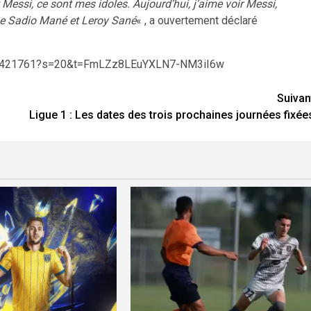
Messi, ce sont mes idoles. Aujourd’hui, j’aime voir Messi,
me Sadio Mané et Leroy Sané
« , a ouvertement déclaré
0994421761?s=20&t=FmLZz8LEuYXLN7-NM3iI6w
Suivan
Ligue 1 : Les dates des trois prochaines journées fixée