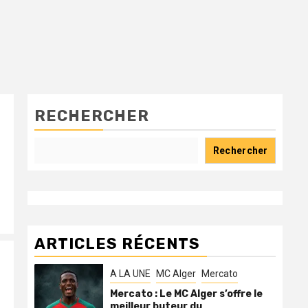
RECHERCHER
Rechercher
ARTICLES RÉCENTS
A LA UNE
MC Alger
Mercato
Mercato : Le MC Alger s’offre le
meilleur buteur du