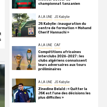
championnat tanzanien
A LA UNE
JS Kabylie
JS Kabylie : inauguration du
centre de formation « Mohand
Cherif Hannachi »
t
s
A LA UNE
CAF
Compétitions africaines
interclubs 2026-2027 : les
clubs algériens connaissent
leurs adversaires aux tours
préliminaires
A LA UNE
JS Kabylie
Zinedine Belaïd : « Quitter la
JSK est l’une des décisions les
plus difficiles »