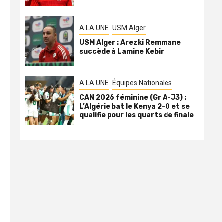
A LA UNE
USM Alger
USM Alger : Arezki Remmane
succède à Lamine Kebir
A LA UNE
Équipes Nationales
CAN 2026 féminine (Gr A-J3) :
L’Algérie bat le Kenya 2-0 et se
qualifie pour les quarts de finale