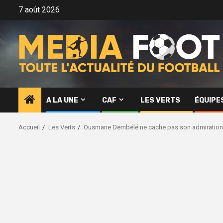
Aller
7 août 2026
au
contenu
A LA UNE
CAF
LES VERTS
ÉQUIPE
Accueil
Les Verts
Ousmane Dembélé ne cache pas son admiration