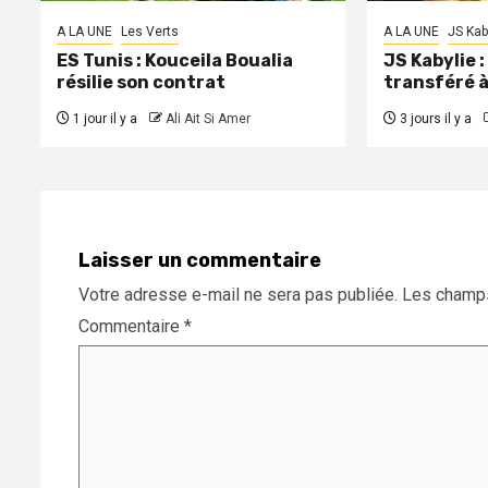
A LA UNE
Les Verts
A LA UNE
JS Kab
ES Tunis : Kouceila Boualia
JS Kabylie 
résilie son contrat
transféré 
1 jour il y a
Ali Ait Si Amer
3 jours il y a
Laisser un commentaire
Votre adresse e-mail ne sera pas publiée.
Les champs
Commentaire
*