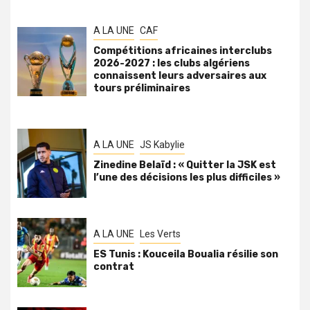
A LA UNE
CAF
Compétitions africaines interclubs
2026-2027 : les clubs algériens
connaissent leurs adversaires aux
tours préliminaires
A LA UNE
JS Kabylie
Zinedine Belaïd : « Quitter la JSK est
l’une des décisions les plus difficiles »
A LA UNE
Les Verts
ES Tunis : Kouceila Boualia résilie son
contrat