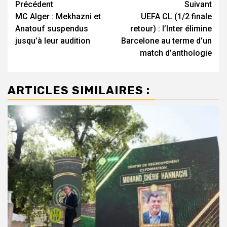
Navigation
Précédent
Suivant
MC Alger : Mekhazni et
UEFA CL (1/2 finale
d’article
Anatouf suspendus
retour) : l’Inter élimine
jusqu’à leur audition
Barcelone au terme d’un
match d’anthologie
ARTICLES SIMILAIRES :