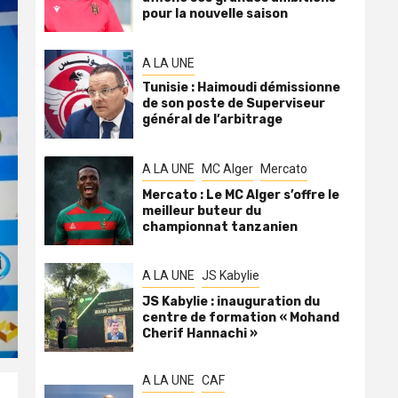
pour la nouvelle saison
A LA UNE
Tunisie : Haimoudi démissionne
de son poste de Superviseur
général de l’arbitrage
A LA UNE
MC Alger
Mercato
Mercato : Le MC Alger s’offre le
meilleur buteur du
championnat tanzanien
A LA UNE
JS Kabylie
JS Kabylie : inauguration du
centre de formation « Mohand
Cherif Hannachi »
A LA UNE
CAF