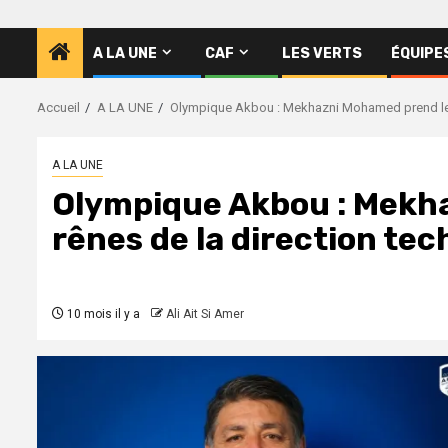
A LA UNE
CAF
LES VERTS
ÉQUIPE
Accueil
A LA UNE
Olympique Akbou : Mekhazni Mohamed prend les 
A LA UNE
Olympique Akbou : Mekh
rênes de la direction te
10 mois il y a
Ali Ait Si Amer