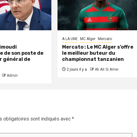
A LA UNE
MC Alger
Mercato
aimoudi
Mercato : Le MC Alger s’offre
e de son poste de
le meilleur buteur du
r général de
championnat tanzanien
2 jours il y a
Ali Ait Si Amer
Admin
 obligatoires sont indiqués avec
*