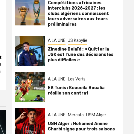
Compétitions africaines
interclubs 2026-2027 : les
clubs algériens connaissent
leurs adversaires aux tours
préliminaires
A LA UNE
JS Kabylie
Zinedine Belaïd : « Quitter la
JSK est l’une des décisions les
t
plus difficiles »
a
i
A LA UNE
Les Verts
ES Tunis : Kouceila Boualia
résilie son contrat
A LA UNE
Mercato
USM Alger
USM Alger : Mohamed Amine
Gharbi signe pour trois saisons