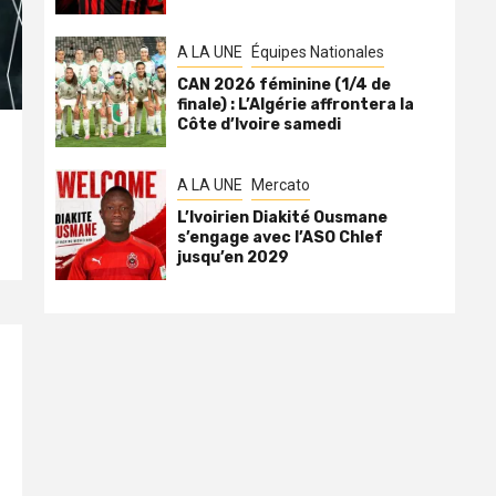
A LA UNE
Équipes Nationales
CAN 2026 féminine (1/4 de
finale) : L’Algérie affrontera la
Côte d’Ivoire samedi
A LA UNE
Mercato
L’Ivoirien Diakité Ousmane
s’engage avec l’ASO Chlef
jusqu’en 2029