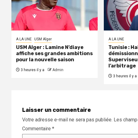
A LA UNE
USM Alger
A LA UNE
USM Alger : Lamine N’diaye
Tunisie : H
affiche ses grandes ambitions
démissionn
pour la nouvelle saison
Superviseu
l’arbitrage
3 heures il y a
Admin
3 heures il y a
Laisser un commentaire
Votre adresse e-mail ne sera pas publiée.
Les champs
Commentaire
*