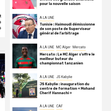
pour la nouvelle saison
t
A LA UNE
s
Tunisie : Haimoudi démissionne
s
de son poste de Superviseur
général de l’arbitrage
A LA UNE
MC Alger
Mercato
Mercato : Le MC Alger s’offre le
meilleur buteur du
championnat tanzanien
A LA UNE
JS Kabylie
JS Kabylie : inauguration du
centre de formation « Mohand
Cherif Hannachi »
A LA UNE
CAF