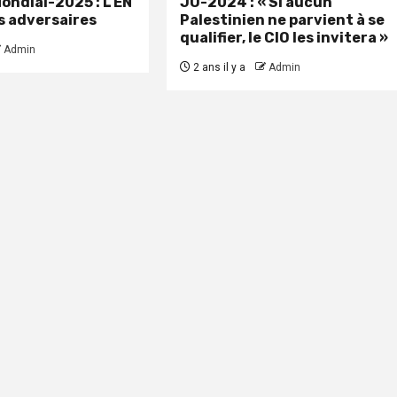
Mondial-2025 : L’EN
JO-2024 : « Si aucun
es adversaires
Palestinien ne parvient à se
qualifier, le CIO les invitera »
Admin
2 ans il y a
Admin