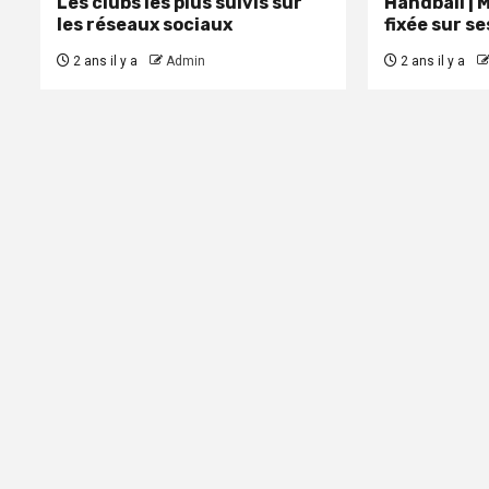
Les clubs les plus suivis sur
Handball | 
les réseaux sociaux
fixée sur s
2 ans il y a
Admin
2 ans il y a