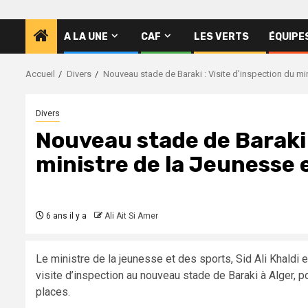
A LA UNE
CAF
LES VERTS
ÉQUIPE
Accueil
Divers
Nouveau stade de Baraki : Visite d’inspection du min
Divers
Nouveau stade de Baraki :
ministre de la Jeunesse e
6 ans il y a
Ali Ait Si Amer
Le ministre de la jeunesse et des sports, Sid Ali Khaldi e
visite d’inspection au nouveau stade de Baraki à Alger, 
places.