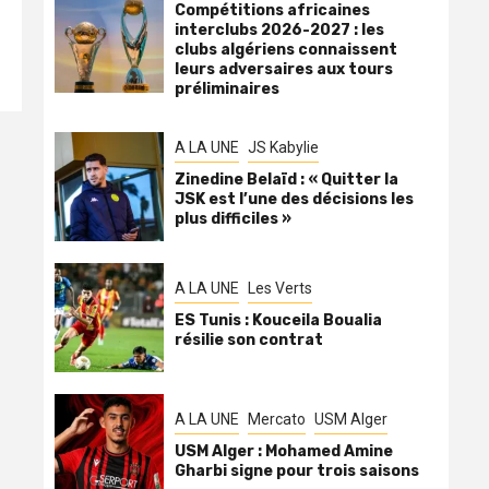
Compétitions africaines
interclubs 2026-2027 : les
clubs algériens connaissent
leurs adversaires aux tours
préliminaires
A LA UNE
JS Kabylie
Zinedine Belaïd : « Quitter la
JSK est l’une des décisions les
plus difficiles »
A LA UNE
Les Verts
ES Tunis : Kouceila Boualia
résilie son contrat
A LA UNE
Mercato
USM Alger
USM Alger : Mohamed Amine
Gharbi signe pour trois saisons