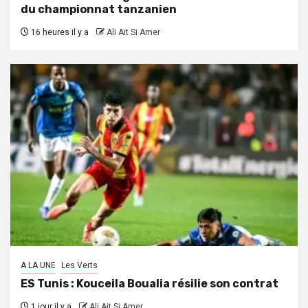
du championnat tanzanien
16 heures il y a
Ali Ait Si Amer
A LA UNE
Les Verts
ES Tunis : Kouceila Boualia résilie son contrat
1 jour il y a
Ali Ait Si Amer