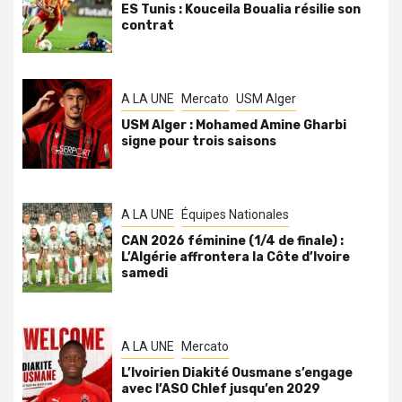
ES Tunis : Kouceila Boualia résilie son
contrat
A LA UNE
Mercato
USM Alger
USM Alger : Mohamed Amine Gharbi
signe pour trois saisons
A LA UNE
Équipes Nationales
CAN 2026 féminine (1/4 de finale) :
L’Algérie affrontera la Côte d’Ivoire
samedi
A LA UNE
Mercato
L’Ivoirien Diakité Ousmane s’engage
avec l’ASO Chlef jusqu’en 2029