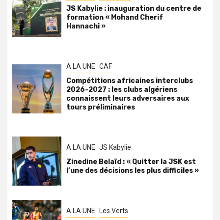
JS Kabylie : inauguration du centre de
formation « Mohand Cherif
Hannachi »
A LA UNE
CAF
Compétitions africaines interclubs
2026-2027 : les clubs algériens
connaissent leurs adversaires aux
tours préliminaires
A LA UNE
JS Kabylie
Zinedine Belaïd : « Quitter la JSK est
l’une des décisions les plus difficiles »
A LA UNE
Les Verts