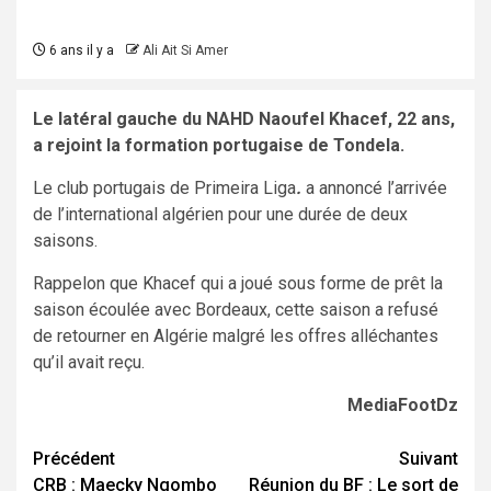
6 ans il y a
Ali Ait Si Amer
Le latéral gauche du NAHD Naoufel Khacef, 22 ans,
a rejoint la formation portugaise de Tondela.
Le club portugais de Primeira Liga
.
a annoncé l’arrivée
de l’international algérien pour une durée de deux
saisons.
Rappelon que Khacef qui a joué sous forme de prêt la
saison écoulée avec Bordeaux, cette saison a refusé
de retourner en Algérie malgré les offres alléchantes
qu’il avait reçu.
MediaFootDz
Navigation
Précédent
Suivant
CRB : Maecky Ngombo
Réunion du BF : Le sort de