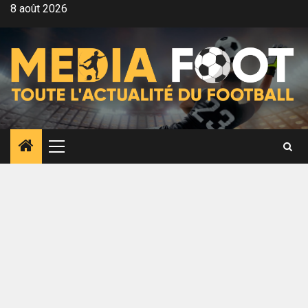
Aller
8 août 2026
au
contenu
Menu
principal