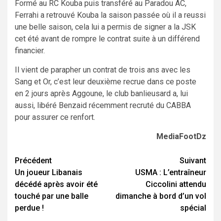
Formé au RC Kouba puis transféré au Paradou AC,
Ferrahi a retrouvé Kouba la saison passée où il a reussi
une belle saison, cela lui a permis de signer a la JSK
cet été avant de rompre le contrat suite à un différend
financier.
Il vient de parapher un contrat de trois ans avec les
Sang et Or, c’est leur deuxième recrue dans ce poste
en 2 jours après Aggoune, le club banlieusard a, lui
aussi, libéré Benzaid récemment recruté du CABBA
pour assurer ce renfort.
MediaFootDz
Navigation
Précédent
Suivant
Un joueur Libanais
USMA : L’entraîneur
d’article
décédé après avoir été
Ciccolini attendu
touché par une balle
dimanche à bord d’un vol
perdue !
spécial