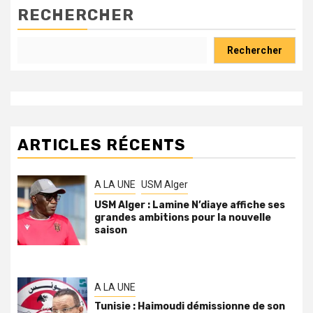
RECHERCHER
Rechercher
ARTICLES RÉCENTS
A LA UNE
USM Alger
USM Alger : Lamine N’diaye affiche ses
grandes ambitions pour la nouvelle
saison
A LA UNE
Tunisie : Haimoudi démissionne de son