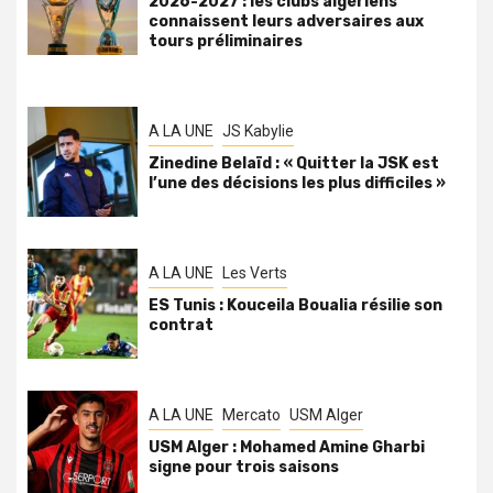
2026-2027 : les clubs algériens
connaissent leurs adversaires aux
tours préliminaires
A LA UNE
JS Kabylie
Zinedine Belaïd : « Quitter la JSK est
l’une des décisions les plus difficiles »
A LA UNE
Les Verts
ES Tunis : Kouceila Boualia résilie son
contrat
A LA UNE
Mercato
USM Alger
USM Alger : Mohamed Amine Gharbi
signe pour trois saisons