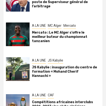
poste de Superviseur général de
l’arbitrage
A LA UNE
MC Alger
Mercato
Mercato : Le MC Alger s’offre le
meilleur buteur du championnat
tanzanien
A LA UNE
JS Kabylie
JS Kabylie : inauguration du centre de
formation « Mohand Cherif
Hannachi »
A LA UNE
CAF
Compétitions africaines interclubs