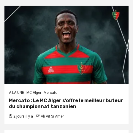
A LA UNE
MC Alger
Mercato
Mercato : Le MC Alger s’offre le meilleur buteur
du championnat tanzanien
2 jours il y a
Ali Ait Si Amer