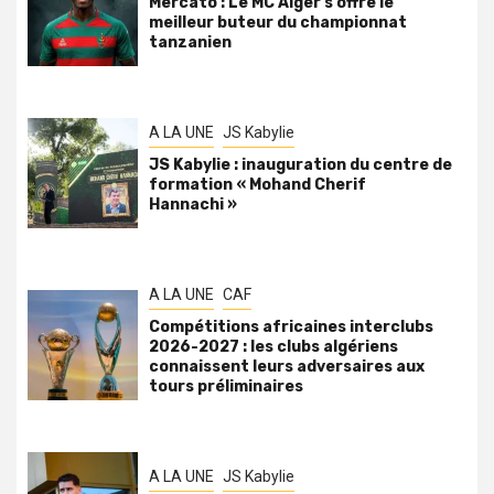
Mercato : Le MC Alger s’offre le
meilleur buteur du championnat
tanzanien
A LA UNE
JS Kabylie
JS Kabylie : inauguration du centre de
formation « Mohand Cherif
Hannachi »
A LA UNE
CAF
Compétitions africaines interclubs
2026-2027 : les clubs algériens
connaissent leurs adversaires aux
tours préliminaires
A LA UNE
JS Kabylie