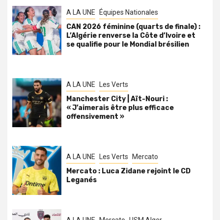
A LA UNE
Équipes Nationales
CAN 2026 féminine (quarts de finale) :
L’Algérie renverse la Côte d’Ivoire et
se qualifie pour le Mondial brésilien
A LA UNE
Les Verts
Manchester City | Aït-Nouri :
« J’aimerais être plus efficace
offensivement »
A LA UNE
Les Verts
Mercato
Mercato : Luca Zidane rejoint le CD
Leganés