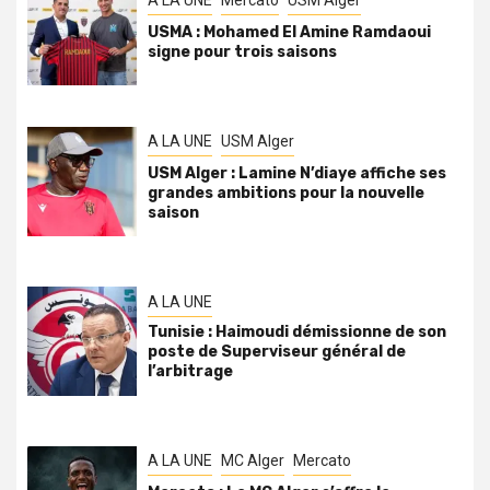
A LA UNE
Mercato
USM Alger
USMA : Mohamed El Amine Ramdaoui
signe pour trois saisons
A LA UNE
USM Alger
USM Alger : Lamine N’diaye affiche ses
grandes ambitions pour la nouvelle
saison
A LA UNE
Tunisie : Haimoudi démissionne de son
poste de Superviseur général de
l’arbitrage
A LA UNE
MC Alger
Mercato