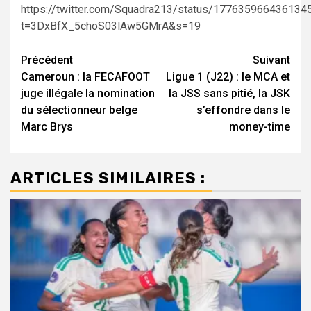
https://twitter.com/Squadra213/status/177635966436134
t=3DxBfX_5choS03lAw5GMrA&s=19
Navigation
Précédent
Suivant
Cameroun : la FECAFOOT
Ligue 1 (J22) : le MCA et
d’article
juge illégale la nomination
la JSS sans pitié, la JSK
du sélectionneur belge
s’effondre dans le
Marc Brys
money-time
ARTICLES SIMILAIRES :