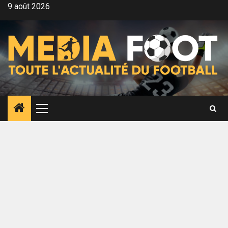
Aller
9 août 2026
au
contenu
Menu
principal