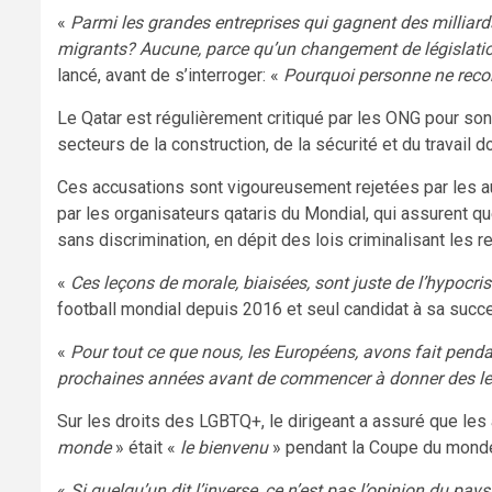
«
Parmi les grandes entreprises qui gagnent des milliards
migrants? Aucune, parce qu’un changement de législation
lancé, avant de s’interroger: «
Pourquoi personne ne reco
Le Qatar est régulièrement critiqué par les ONG pour son
secteurs de la construction, de la sécurité et du travai
Ces accusations sont vigoureusement rejetées par les autor
par les organisateurs qataris du Mondial, qui assurent
sans discrimination, en dépit des lois criminalisant les
«
Ces leçons de morale, biaisées, sont juste de l’hypocris
football mondial depuis 2016 et seul candidat à sa succ
«
Pour tout ce que nous, les Européens, avons fait pend
prochaines années avant de commencer à donner des l
Sur les droits des LGBTQ+, le dirigeant a assuré que les 
monde
» était «
le bienvenu
» pendant la Coupe du mond
«
Si quelqu’un dit l’inverse, ce n’est pas l’opinion du pays,