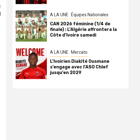
s
l
A LA UNE
Équipes Nationales
CAN 2026 féminine (1/4 de
finale) : L’Algérie affrontera la
Côte d’Ivoire samedi
A LA UNE
Mercato
L’Ivoirien Diakité Ousmane
s’engage avec l’ASO Chlef
jusqu’en 2029