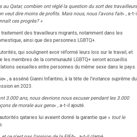
 au Qatar, combien ont réglé la question du sort des travailleur
 veut dire moins de profits. Mais nous, nous l’avons fait
« , a-t-i
nnaît ces progrès? »
 traitement des travailleurs migrants, notamment dans les
l domestique, ainsi que des personnes LGBTQ+.
ités, qui soulignent avoir réformé leurs lois sur le travail, et
 que les membres de la communauté LGBTQ+ seront accueillis
 relations sexuelles entre personnes du même sexe dans le pays.
ie
« , a asséné Gianni Infantino, à la tête de l’instance suprême du
ession en 2023.
ant 3.000 ans, nous devrions nous excuser pendant les 3.000
eçons de morale aux gens
« , a-t-il ajouté.
autorités qataries lui avaient donné la garantie que «
tout le
e.
 et ce n’est pas l’opinion de la FIFA
« , a-t-il clamé.