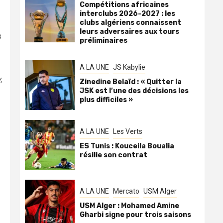
Compétitions africaines
interclubs 2026-2027 : les
clubs algériens connaissent
leurs adversaires aux tours
s
préliminaires
A LA UNE
JS Kabylie
,
Zinedine Belaïd : « Quitter la
JSK est l’une des décisions les
plus difficiles »
A LA UNE
Les Verts
ES Tunis : Kouceila Boualia
résilie son contrat
A LA UNE
Mercato
USM Alger
USM Alger : Mohamed Amine
Gharbi signe pour trois saisons