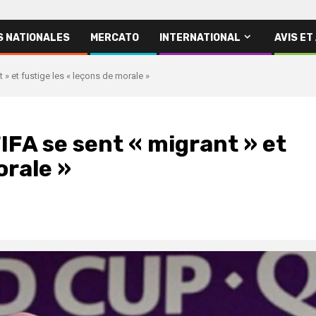
S NATIONALES
MERCATO
INTERNATIONAL
AVIS ET
t » et fustige les « leçons de morale »
FIFA se sent « migrant » et
orale »