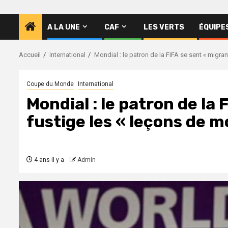
A LA UNE
CAF
LES VERTS
ÉQUIPE
Accueil
International
Mondial : le patron de la FIFA se sent « migran
Coupe du Monde
International
Mondial : le patron de la 
fustige les « leçons de m
4 ans il y a
Admin