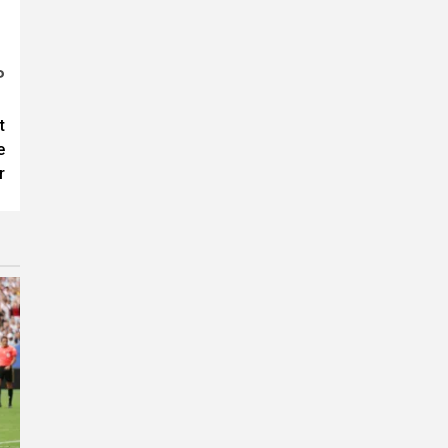
P
t
e
r