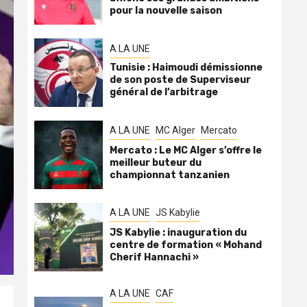
pour la nouvelle saison
A LA UNE
Tunisie : Haimoudi démissionne
de son poste de Superviseur
général de l’arbitrage
A LA UNE
MC Alger
Mercato
Mercato : Le MC Alger s’offre le
meilleur buteur du
championnat tanzanien
A LA UNE
JS Kabylie
JS Kabylie : inauguration du
centre de formation « Mohand
Cherif Hannachi »
A LA UNE
CAF