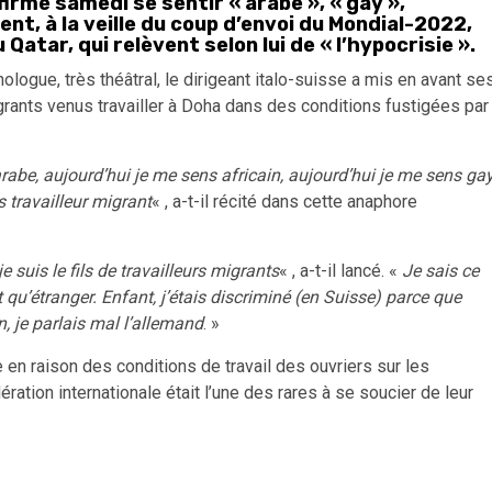
firmé samedi se sentir « arabe », « gay »,
ent, à la veille du coup d’envoi du Mondial-2022,
Qatar, qui relèvent selon lui de « l’hypocrisie ».
gue, très théâtral, le dirigeant italo-suisse a mis en avant se
grants venus travailler à Doha dans des conditions fustigées par
rabe, aujourd’hui je me sens africain, aujourd’hui je me sens gay
 travailleur migrant
« , a-t-il récité dans cette anaphore
 suis le fils de travailleurs migrants
« , a-t-il lancé. «
Je sais ce
nt qu’étranger. Enfant, j’étais discriminé (en Suisse) parce que
en, je parlais mal l’allemand
. »
 en raison des conditions de travail des ouvriers sur les
ération internationale était l’une des rares à se soucier de leur