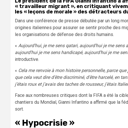
Le président de la FIFA Gianni Infantino a af
« travailleur migrant », en critiquant vivem
les « leçons de morale » des détracteurs du 
Dans une conférence de presse débutée par un long monolo
origines italiennes pour assurer se sentir proche des mi
les organisations de défense des droits humains.
«
Aujourd’hui, je me sens qatari, aujourd’hui je me sens a
aujourd’hui je me sens handicapé, aujourd’hui je me sens
introductive.
«
Cela me renvoie à mon histoire personnelle, parce que je
que cela veut dire d’être discriminé, d’être harcelé, en ta
j’étais roux et j’avais des taches de rousseur, j’étais Itali
Face aux nombreuses critiques dont la FIFA a été la cible
chantiers du Mondial, Gianni Infantino a affirmé que la féd
sort.
« Hypocrisie »