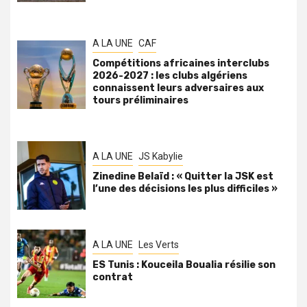
A LA UNE
CAF
Compétitions africaines interclubs
2026-2027 : les clubs algériens
connaissent leurs adversaires aux
tours préliminaires
A LA UNE
JS Kabylie
Zinedine Belaïd : « Quitter la JSK est
l’une des décisions les plus difficiles »
A LA UNE
Les Verts
ES Tunis : Kouceila Boualia résilie son
contrat