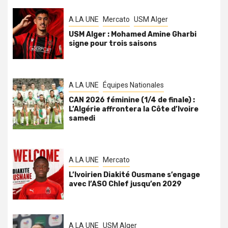
A LA UNE
Mercato
USM Alger
USM Alger : Mohamed Amine Gharbi
signe pour trois saisons
A LA UNE
Équipes Nationales
CAN 2026 féminine (1/4 de finale) :
L’Algérie affrontera la Côte d’Ivoire
samedi
A LA UNE
Mercato
L’Ivoirien Diakité Ousmane s’engage
avec l’ASO Chlef jusqu’en 2029
A LA UNE
USM Alger