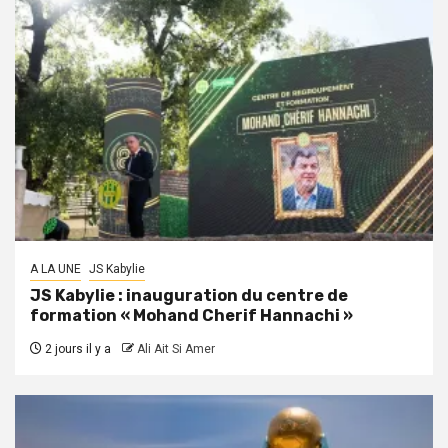
A LA UNE
JS Kabylie
JS Kabylie : inauguration du centre de
formation « Mohand Cherif Hannachi »
2 jours il y a
Ali Ait Si Amer