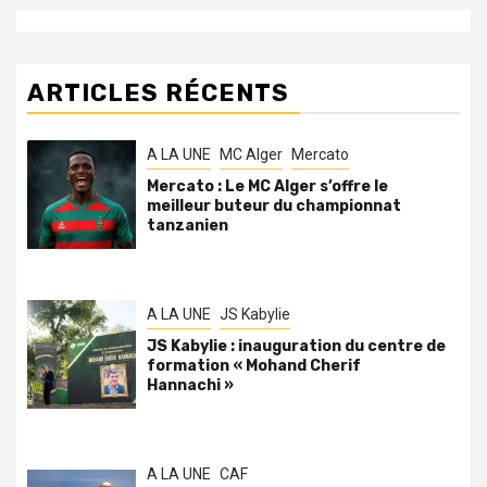
ARTICLES RÉCENTS
A LA UNE
MC Alger
Mercato
Mercato : Le MC Alger s’offre le
meilleur buteur du championnat
tanzanien
A LA UNE
JS Kabylie
JS Kabylie : inauguration du centre de
formation « Mohand Cherif
Hannachi »
A LA UNE
CAF