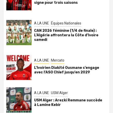
signe pour trois saisons
A LA UNE
Équipes Nationales
CAN 2026 féminine (1/4 de finale) :
L’Algérie affrontera la Côte d’Ivoire
samedi
A LA UNE
Mercato
L’Ivoirien Diakité Ousmane s’engage
avec l’ASO Chlef jusqu’en 2029
A LA UNE
USM Alger
USM Alger : Arezki Remmane succède
à Lamine Kebir