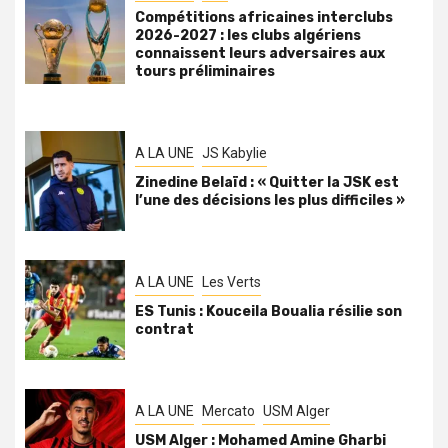
Compétitions africaines interclubs
2026-2027 : les clubs algériens
connaissent leurs adversaires aux
tours préliminaires
A LA UNE
JS Kabylie
Zinedine Belaïd : « Quitter la JSK est
l’une des décisions les plus difficiles »
A LA UNE
Les Verts
ES Tunis : Kouceila Boualia résilie son
contrat
A LA UNE
Mercato
USM Alger
USM Alger : Mohamed Amine Gharbi