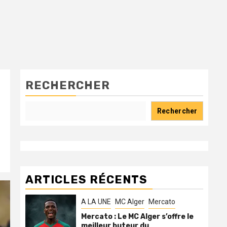
RECHERCHER
Rechercher
ARTICLES RÉCENTS
A LA UNE
MC Alger
Mercato
Mercato : Le MC Alger s’offre le
meilleur buteur du