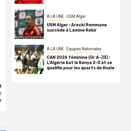
A LA UNE
USM Alger
USM Alger : Arezki Remmane
succède à Lamine Kebir
A LA UNE
Équipes Nationales
CAN 2026 féminine (Gr A-J3) :
L’Algérie bat le Kenya 2-0 et se
qualifie pour les quarts de finale
t
c
o