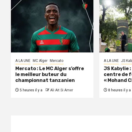
A LA UNE
MC Alger
Mercato
A LA UNE
JS Kab
Mercato : Le MC Alger s’offre
JS Kabylie 
le meilleur buteur du
centre de 
championnat tanzanien
« Mohand C
5 heures il y a
Ali Ait Si Amer
8 heures il y a