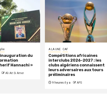
ylie
A LA UNE
CAF
: inauguration du
Compétitions africaines
formation
interclubs 2026-2027 : les
herif Hannachi »
clubs algériens connaissent
leurs adversaires aux tours
Ali Ait Si Amer
préliminaires
9 heures il y a
APS