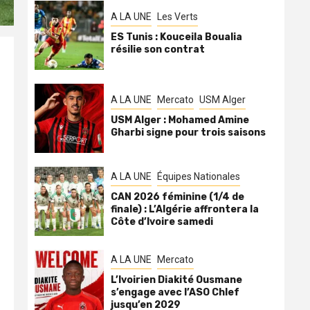
A LA UNE
Les Verts
ES Tunis : Kouceila Boualia
résilie son contrat
A LA UNE
Mercato
USM Alger
USM Alger : Mohamed Amine
Gharbi signe pour trois saisons
A LA UNE
Équipes Nationales
CAN 2026 féminine (1/4 de
finale) : L’Algérie affrontera la
Côte d’Ivoire samedi
A LA UNE
Mercato
L’Ivoirien Diakité Ousmane
s’engage avec l’ASO Chlef
jusqu’en 2029