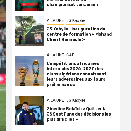
championnat tanzanien
A LA UNE
JS Kabylie
JS Kabylie : inauguration du
centre de formation « Mohand
Cherif Hannachi »
A LA UNE
CAF
Compétitions africaines
interclubs 2026-2027 : les
clubs algériens connaissent
leurs adversaires aux tours
préliminaires
A LA UNE
JS Kabylie
Zinedine Belaïd : « Quitter la
JSK est l’une des décisions les
plus difficiles »