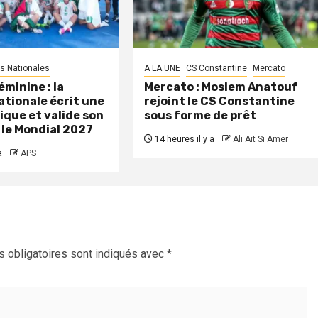
s Nationales
A LA UNE
CS Constantine
Mercato
minine : la
Mercato : Moslem Anatouf
ationale écrit une
rejoint le CS Constantine
ique et valide son
sous forme de prêt
 le Mondial 2027
14 heures il y a
Ali Ait Si Amer
a
APS
 obligatoires sont indiqués avec
*