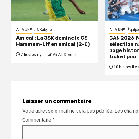
A LA UNE
JS Kabylie
A LA UNE
Équipe
Amical : La JSK domine le CS
CAN 2026 fé
Hammam-Lif en amical (2-0)
sélection n
page histor
7 heures il y a
Ali Ait Si Amer
ticket pour
10 heures il y 
Laisser un commentaire
Votre adresse e-mail ne sera pas publiée.
Les champs
Commentaire
*