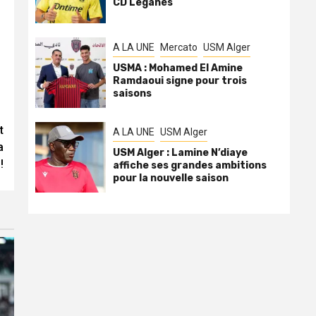
CD Leganés
A LA UNE
Mercato
USM Alger
USMA : Mohamed El Amine
Ramdaoui signe pour trois
saisons
t
A LA UNE
USM Alger
a
USM Alger : Lamine N’diaye
!
affiche ses grandes ambitions
pour la nouvelle saison