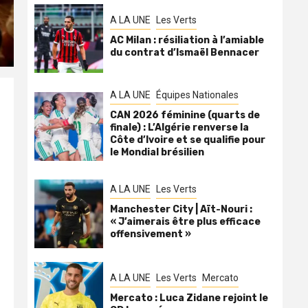
A LA UNE
Les Verts
AC Milan : résiliation à l’amiable
du contrat d’Ismaël Bennacer
A LA UNE
Équipes Nationales
CAN 2026 féminine (quarts de
finale) : L’Algérie renverse la
Côte d’Ivoire et se qualifie pour
le Mondial brésilien
A LA UNE
Les Verts
Manchester City | Aït-Nouri :
« J’aimerais être plus efficace
offensivement »
A LA UNE
Les Verts
Mercato
Mercato : Luca Zidane rejoint le