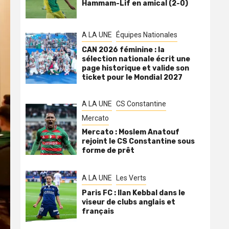
Hammam-Lif en amical (2-0)
A LA UNE
Équipes Nationales
CAN 2026 féminine : la
sélection nationale écrit une
page historique et valide son
ticket pour le Mondial 2027
A LA UNE
CS Constantine
Mercato
Mercato : Moslem Anatouf
rejoint le CS Constantine sous
forme de prêt
A LA UNE
Les Verts
Paris FC : Ilan Kebbal dans le
viseur de clubs anglais et
français