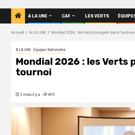
A LA UNE
CAF
LES VERTS
ÉQUIPE
Accueil
A LA UNE
Mondial 2026 : les Verts plongent dans l’ambian
A LA UNE
Équipes Nationales
Mondial 2026 : les Verts
tournoi
2 mois il y a
APS