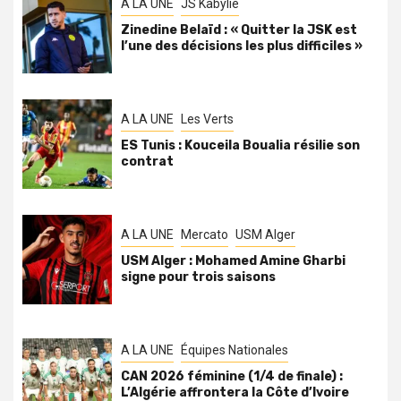
A LA UNE
JS Kabylie
Zinedine Belaïd : « Quitter la JSK est
l’une des décisions les plus difficiles »
A LA UNE
Les Verts
ES Tunis : Kouceila Boualia résilie son
contrat
A LA UNE
Mercato
USM Alger
USM Alger : Mohamed Amine Gharbi
signe pour trois saisons
A LA UNE
Équipes Nationales
CAN 2026 féminine (1/4 de finale) :
L’Algérie affrontera la Côte d’Ivoire