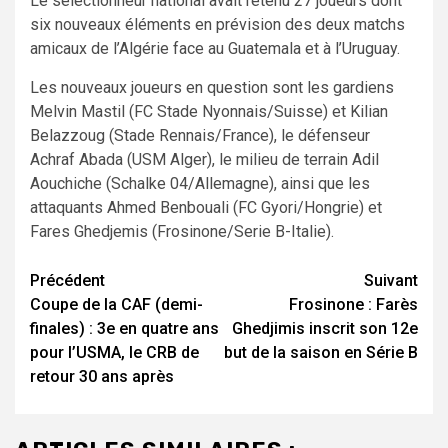
Le sélectionneur national avait retenu 27 joueurs dont
six nouveaux éléments en prévision des deux matchs
amicaux de l’Algérie face au Guatemala et à l’Uruguay.
Les nouveaux joueurs en question sont les gardiens
Melvin Mastil (FC Stade Nyonnais/Suisse) et Kilian
Belazzoug (Stade Rennais/France), le défenseur
Achraf Abada (USM Alger), le milieu de terrain Adil
Aouchiche (Schalke 04/Allemagne), ainsi que les
attaquants Ahmed Benbouali (FC Gyori/Hongrie) et
Fares Ghedjemis (Frosinone/Serie B-Italie).
Navigation
Précédent
Suivant
Coupe de la CAF (demi-
Frosinone : Farès
d’article
finales) : 3e en quatre ans
Ghedjimis inscrit son 12e
pour l’USMA, le CRB de
but de la saison en Série B
retour 30 ans après