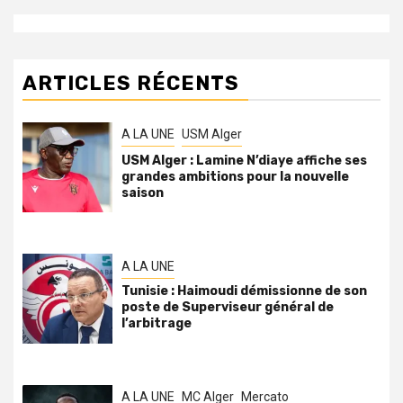
ARTICLES RÉCENTS
A LA UNE
USM Alger
USM Alger : Lamine N’diaye affiche ses
grandes ambitions pour la nouvelle
saison
A LA UNE
Tunisie : Haimoudi démissionne de son
poste de Superviseur général de
l’arbitrage
A LA UNE
MC Alger
Mercato