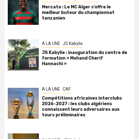
Mercato : Le MC Alger s’offre le
meilleur buteur du championnat
tanzanien
A LA UNE
JS Kabylie
JS Kabylie : inauguration du centre de
formation « Mohand Cherif
Hannachi »
A LA UNE
CAF
Compétitions africaines interclubs
2026-2027 : les clubs algériens
connaissent leurs adversaires aux
tours préliminaires