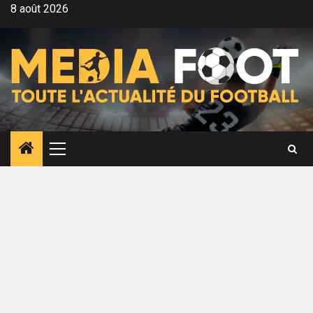
Aller
8 août 2026
au
contenu
Menu
principal