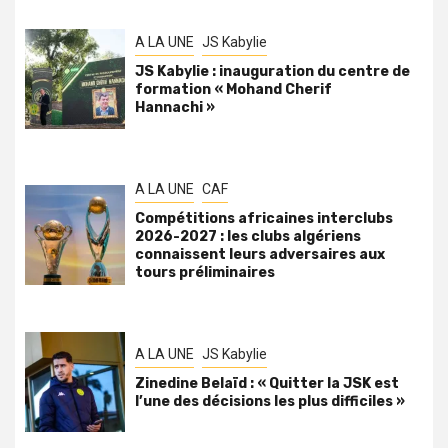
A LA UNE
JS Kabylie
JS Kabylie : inauguration du centre de
formation « Mohand Cherif
Hannachi »
A LA UNE
CAF
Compétitions africaines interclubs
2026-2027 : les clubs algériens
connaissent leurs adversaires aux
tours préliminaires
A LA UNE
JS Kabylie
Zinedine Belaïd : « Quitter la JSK est
l’une des décisions les plus difficiles »