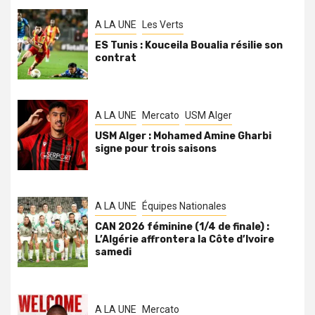
A LA UNE
Les Verts
ES Tunis : Kouceila Boualia résilie son
contrat
A LA UNE
Mercato
USM Alger
USM Alger : Mohamed Amine Gharbi
signe pour trois saisons
A LA UNE
Équipes Nationales
CAN 2026 féminine (1/4 de finale) :
L’Algérie affrontera la Côte d’Ivoire
samedi
A LA UNE
Mercato