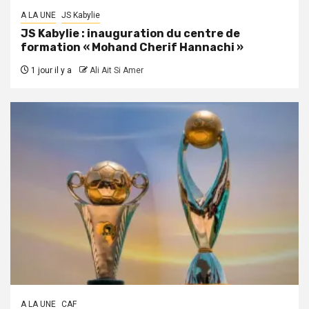
A LA UNE
JS Kabylie
JS Kabylie : inauguration du centre de
formation « Mohand Cherif Hannachi »
1 jour il y a
Ali Ait Si Amer
A LA UNE
CAF