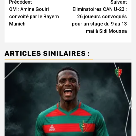
Navigation
Précédent
Suivant
OM : Amine Gouiri
Eliminatoires CAN U-23 :
d’article
convoité par le Bayern
26 joueurs convoqués
Munich
pour un stage du 9 au 13
mai à Sidi Moussa
ARTICLES SIMILAIRES :