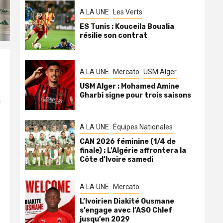
A LA UNE
Les Verts
ES Tunis : Kouceila Boualia
résilie son contrat
A LA UNE
Mercato
USM Alger
USM Alger : Mohamed Amine
Gharbi signe pour trois saisons
a
A LA UNE
Équipes Nationales
CAN 2026 féminine (1/4 de
finale) : L’Algérie affrontera la
Côte d’Ivoire samedi
A LA UNE
Mercato
L’Ivoirien Diakité Ousmane
s’engage avec l’ASO Chlef
jusqu’en 2029