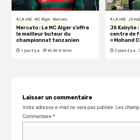
A LA UNE
MC Alger
Mercato
A LA UNE
JS Kab
Mercato : Le MC Alger s’offre
JS Kabylie 
le meilleur buteur du
centre de 
championnat tanzanien
« Mohand C
1 jour il y a
Ali Ait Si Amer
2 jours il y a
Laisser un commentaire
Votre adresse e-mail ne sera pas publiée.
Les champs
Commentaire
*