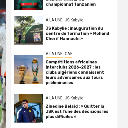
championnat tanzanien
A LA UNE
JS Kabylie
JS Kabylie : inauguration du
centre de formation « Mohand
Cherif Hannachi »
A LA UNE
CAF
Compétitions africaines
interclubs 2026-2027 : les
clubs algériens connaissent
leurs adversaires aux tours
préliminaires
A LA UNE
JS Kabylie
Zinedine Belaïd : « Quitter la
JSK est l’une des décisions les
plus difficiles »