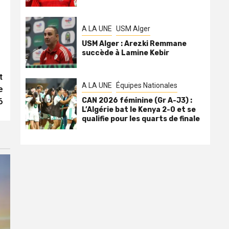
A LA UNE
USM Alger
USM Alger : Arezki Remmane
succède à Lamine Kebir
t
A LA UNE
Équipes Nationales
e
CAN 2026 féminine (Gr A-J3) :
6
L’Algérie bat le Kenya 2-0 et se
qualifie pour les quarts de finale