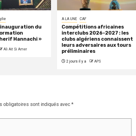
ylie
A LA UNE
CAF
: inauguration du
Compétitions africaines
formation
interclubs 2026-2027 : les
herif Hannachi »
clubs algériens connaissent
leurs adversaires aux tours
Ali Ait Si Amer
préliminaires
2 jours il y a
APS
 obligatoires sont indiqués avec
*