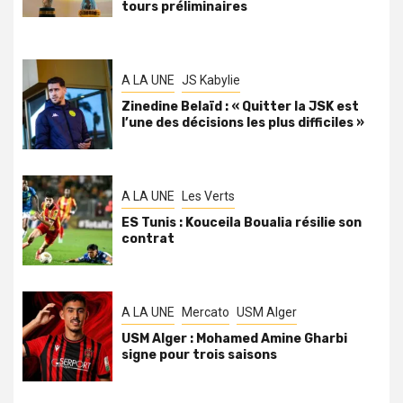
tours préliminaires
A LA UNE
JS Kabylie
Zinedine Belaïd : « Quitter la JSK est
l’une des décisions les plus difficiles »
A LA UNE
Les Verts
ES Tunis : Kouceila Boualia résilie son
contrat
A LA UNE
Mercato
USM Alger
USM Alger : Mohamed Amine Gharbi
signe pour trois saisons