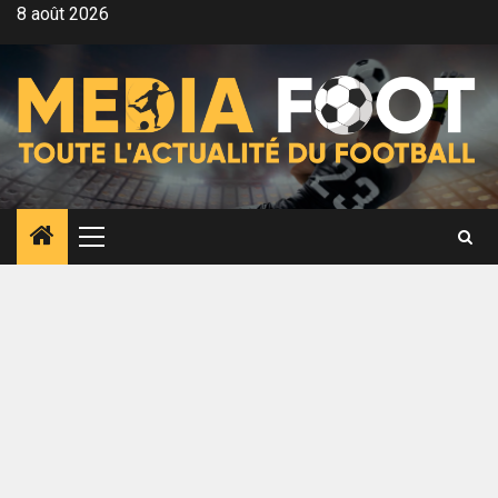
Aller
8 août 2026
au
contenu
Menu
principal