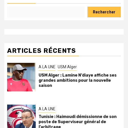
Rechercher
ARTICLES RÉCENTS
A LA UNE
USM Alger
USM Alger : Lamine N’diaye affiche ses
grandes ambitions pour la nouvelle
saison
A LA UNE
Tunisie : Haimoudi démissionne de son
poste de Superviseur général de
l’arbitrage