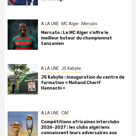
A LA UNE
MC Alger
Mercato
Mercato : Le MC Alger s’offre le
meilleur buteur du championnat
tanzanien
A LA UNE
JS Kabylie
JS Kabylie : inauguration du centre de
formation « Mohand Cherif
Hannachi »
A LA UNE
CAF
Compétitions africaines interclubs
2026-2027 : les clubs algériens
connaissent leurs adversaires aux