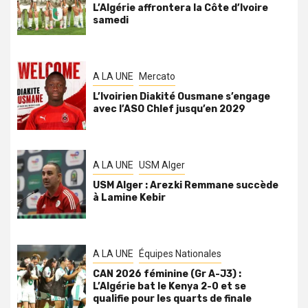
L’Algérie affrontera la Côte d’Ivoire
samedi
A LA UNE
Mercato
L’Ivoirien Diakité Ousmane s’engage
avec l’ASO Chlef jusqu’en 2029
A LA UNE
USM Alger
USM Alger : Arezki Remmane succède
à Lamine Kebir
A LA UNE
Équipes Nationales
CAN 2026 féminine (Gr A-J3) :
L’Algérie bat le Kenya 2-0 et se
qualifie pour les quarts de finale