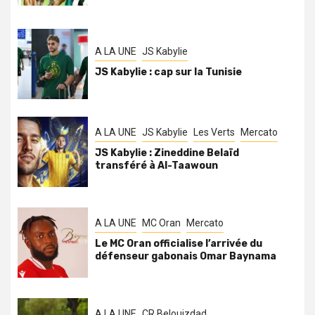
A LA UNE
JS Kabylie
JS Kabylie : cap sur la Tunisie
A LA UNE
JS Kabylie
Les Verts
Mercato
JS Kabylie : Zineddine Belaïd
transféré à Al-Taawoun
A LA UNE
MC Oran
Mercato
Le MC Oran officialise l’arrivée du
défenseur gabonais Omar Baynama
A LA UNE
CR Belouizdad