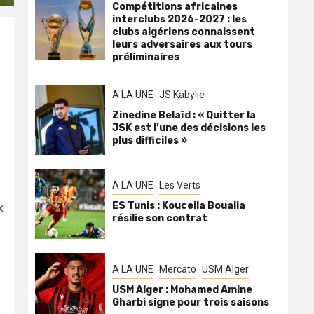
Compétitions africaines
interclubs 2026-2027 : les
clubs algériens connaissent
leurs adversaires aux tours
préliminaires
A LA UNE
JS Kabylie
Zinedine Belaïd : « Quitter la
JSK est l’une des décisions les
plus difficiles »
A LA UNE
Les Verts
ES Tunis : Kouceila Boualia
x
résilie son contrat
A LA UNE
Mercato
USM Alger
USM Alger : Mohamed Amine
Gharbi signe pour trois saisons