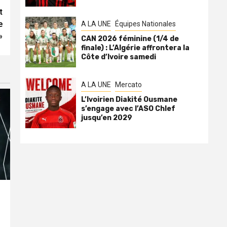
t
e
A LA UNE
Équipes Nationales
»
CAN 2026 féminine (1/4 de
finale) : L’Algérie affrontera la
Côte d’Ivoire samedi
A LA UNE
Mercato
L’Ivoirien Diakité Ousmane
s’engage avec l’ASO Chlef
jusqu’en 2029