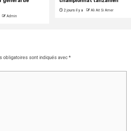
r général de
championnat tanzanien
2 jours il y a
Ali Ait Si Amer
Admin
 obligatoires sont indiqués avec
*