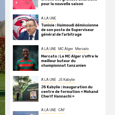
pour la nouvelle saison
A LA UNE
Tunisie : Haimoudi démissionne
de son poste de Superviseur
général de l’arbitrage
A LA UNE
MC Alger
Mercato
Mercato : Le MC Alger s’offre le
meilleur buteur du
championnat tanzanien
A LA UNE
JS Kabylie
JS Kabylie : inauguration du
centre de formation « Mohand
Cherif Hannachi »
A LA UNE
CAF