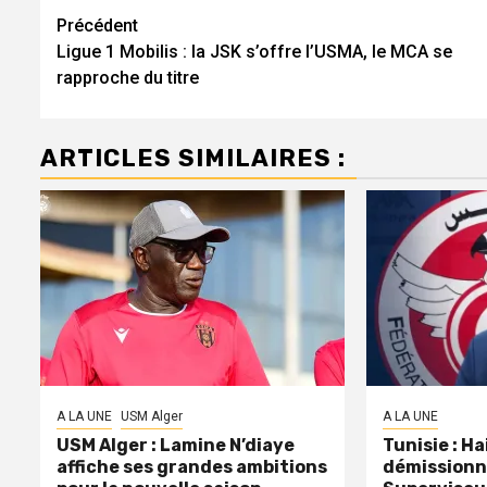
Navigation
Précédent
Ligue 1 Mobilis : la JSK s’offre l’USMA, le MCA se
d’article
rapproche du titre
ARTICLES SIMILAIRES :
A LA UNE
USM Alger
A LA UNE
USM Alger : Lamine N’diaye
Tunisie : H
affiche ses grandes ambitions
démissionn