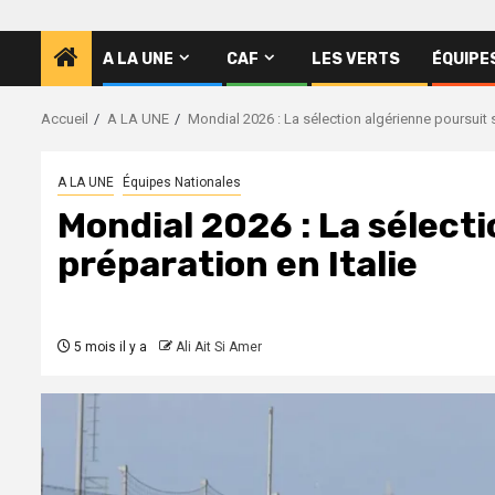
A LA UNE
CAF
LES VERTS
ÉQUIPE
Accueil
A LA UNE
Mondial 2026 : La sélection algérienne poursuit s
A LA UNE
Équipes Nationales
Mondial 2026 : La sélect
préparation en Italie
5 mois il y a
Ali Ait Si Amer