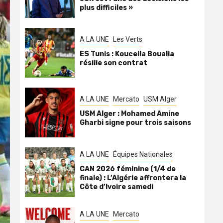
plus difficiles »
A LA UNE
Les Verts
ES Tunis : Kouceila Boualia
résilie son contrat
A LA UNE
Mercato
USM Alger
USM Alger : Mohamed Amine
Gharbi signe pour trois saisons
A LA UNE
Équipes Nationales
CAN 2026 féminine (1/4 de
finale) : L’Algérie affrontera la
Côte d’Ivoire samedi
A LA UNE
Mercato