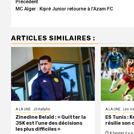
Navigation
Précédent
MC Alger : Kipré Junior retourne à l’Azam FC
d’article
ARTICLES SIMILAIRES :
A LA UNE
JS Kabylie
A LA UNE
Les Ve
Zinedine Belaïd : « Quitter la
ES Tunis : 
JSK est l’une des décisions
résilie son
les plus difficiles »
8 heures il y a