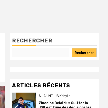
RECHERCHER
Rechercher
ARTICLES RÉCENTS
A LA UNE
JS Kabylie
Zinedine Belaïd : « Quitter la
JSK est l’une des décisions les