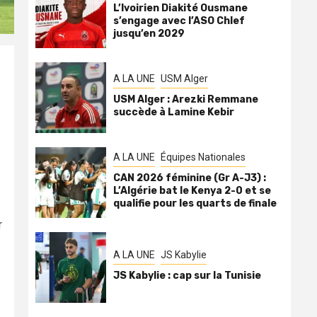
L’Ivoirien Diakité Ousmane
s’engage avec l’ASO Chlef
jusqu’en 2029
A LA UNE
USM Alger
USM Alger : Arezki Remmane
succède à Lamine Kebir
A LA UNE
Équipes Nationales
CAN 2026 féminine (Gr A-J3) :
L’Algérie bat le Kenya 2-0 et se
qualifie pour les quarts de finale
r
A LA UNE
JS Kabylie
JS Kabylie : cap sur la Tunisie