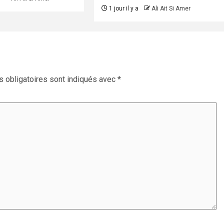
1 jour il y a
Ali Ait Si Amer
 obligatoires sont indiqués avec
*