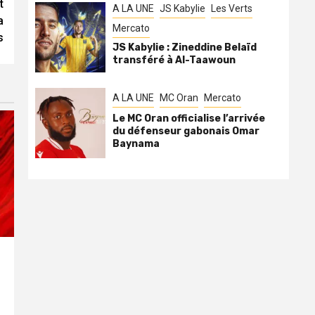
t
A LA UNE
JS Kabylie
Les Verts
a
Mercato
s
JS Kabylie : Zineddine Belaïd
transféré à Al-Taawoun
A LA UNE
MC Oran
Mercato
Le MC Oran officialise l’arrivée
du défenseur gabonais Omar
Baynama