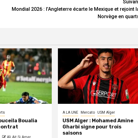
Suivan
Mondial 2026 : l’Angleterre écarte le Mexique et rejoint l
Norvège en quart
rts
A LA UNE
Mercato
USM Alger
Kouceila Boualia
USM Alger : Mohamed Amine
 contrat
Gharbi signe pour trois
saisons
Ali Ait Si Amer