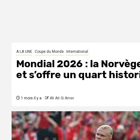
A LA UNE
Coupe du Monde
International
Mondial 2026 : la Norvège
et s’offre un quart histo
1 mois il y a
Ali Ait Si Amer