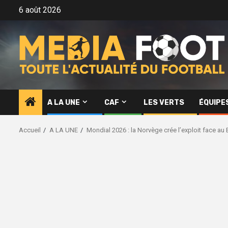
Aller
6 août 2026
au
contenu
A LA UNE
CAF
LES VERTS
ÉQUIPE
Accueil
A LA UNE
Mondial 2026 : la Norvège crée l’exploit face au B