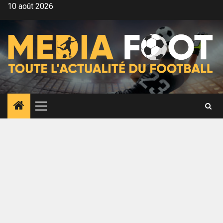
Aller
10 août 2026
au
contenu
Menu
principal