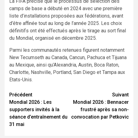
La FIFA précise que le processus de sélection des
camps de base a débuté en 2024 avec une première
liste d’installations proposées aux fédérations, avant
d’être affinée tout au long de l’année 2025. Les choix
définitifs ont été effectués après le tirage au sort final
du Mondial, organisé en décembre 2025.
Parmi les communautés retenues figurent notamment
New Tecumseth au Canada, Cancun, Pachuca et Tijuana
au Mexique, ainsi qu’Alexandria, Austin, Boca Raton,
Charlotte, Nashville, Portland, San Diego et Tampa aux
Etats-Unis.
Navigation
Précédent
Suivant
Mondial 2026 : Les
Mondial 2026 : Bennacer
d’article
supporters invités à la
frustré après sa non-
séance d’entraînement du
convocation par Petkovic
31 mai