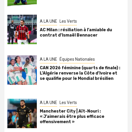
A LA UNE
Les Verts
AC Milan : résiliation à l’amiable du
contrat d’Ismaël Bennacer
A LA UNE
Équipes Nationales
CAN 2026 féminine (quarts de finale) :
L’Algérie renverse la Côte d’Ivoire et
se qualifie pour le Mondial brésilien
A LA UNE
Les Verts
Manchester City | Aït-Nouri :
« J’aimerais être plus efficace
offensivement »