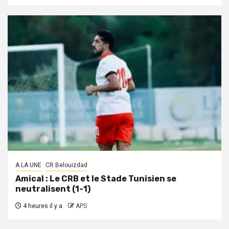
A LA UNE
CR Belouizdad
Amical : Le CRB et le Stade Tunisien se
neutralisent (1-1)
4 heures il y a
APS