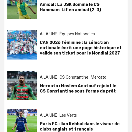
Amical : La JSK domine le CS
Hammam-Lif en amical (2-0)
A LA UNE
Équipes Nationales
CAN 2026 féminine : la sélection
nationale écrit une page historique et
valide son ticket pour le Mondial 2027
A LA UNE
CS Constantine
Mercato
Mercato : Moslem Anatouf rejoint le
CS Constantine sous forme de prêt
A LA UNE
Les Verts
Paris FC : Ilan Kebbal dans le viseur de
clubs anglais et français