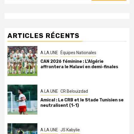
ARTICLES RÉCENTS
A LA UNE
Équipes Nationales
CAN 2026 féminine : L’Algérie
affrontera le Malawi en demi-finales
A LA UNE
CR Belouizdad
Amical : Le CRB et le Stade Tunisien se
neutralisent (1-1)
A LA UNE
JS Kabylie