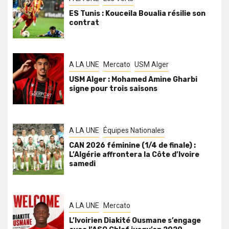
ES Tunis : Kouceila Boualia résilie son
contrat
A LA UNE
Mercato
USM Alger
USM Alger : Mohamed Amine Gharbi
signe pour trois saisons
A LA UNE
Équipes Nationales
CAN 2026 féminine (1/4 de finale) :
L’Algérie affrontera la Côte d’Ivoire
samedi
A LA UNE
Mercato
L’Ivoirien Diakité Ousmane s’engage