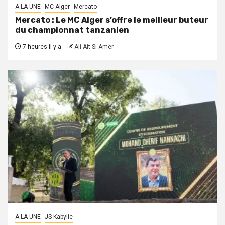
A LA UNE
MC Alger
Mercato
Mercato : Le MC Alger s’offre le meilleur buteur
du championnat tanzanien
7 heures il y a
Ali Ait Si Amer
A LA UNE
JS Kabylie