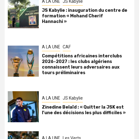
A LA UNE
JS Kabylie
JS Kabylie : inauguration du centre de
formation « Mohand Cherif
Hannachi »
A LA UNE
CAF
Compétitions africaines interclubs
2026-2027 : les clubs algériens
connaissent leurs adversaires aux
tours préliminaires
A LA UNE
JS Kabylie
Zinedine Belaïd : « Quitter la JSK est
l’une des décisions les plus difficiles »
A LA UNE
Les Verts