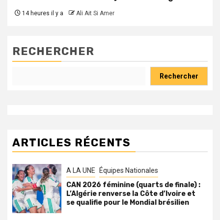
14 heures il y a
Ali Ait Si Amer
RECHERCHER
Rechercher
ARTICLES RÉCENTS
A LA UNE
Équipes Nationales
CAN 2026 féminine (quarts de finale) :
L’Algérie renverse la Côte d’Ivoire et
se qualifie pour le Mondial brésilien