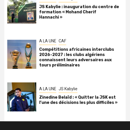
JS Kabylie : inauguration du centre de
formation « Mohand Cherif
Hannachi »
A LA UNE
CAF
Compétitions africaines interclubs
2026-2027 : les clubs algériens
connaissent leurs adversaires aux
tours préliminaires
A LA UNE
JS Kabylie
Zinedine Belaïd : « Quitter la JSK est
l’une des décisions les plus difficiles »