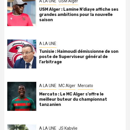
A LA UNE
USM Alger
USM Alger : Lamine N’diaye affiche ses
grandes ambitions pour la nouvelle
saison
A LA UNE
Tunisie : Haimoudi démissionne de son
poste de Superviseur général de
l’arbitrage
A LA UNE
MC Alger
Mercato
Mercato : Le MC Alger s’offre le
meilleur buteur du championnat
tanzanien
A LA UNE
JS Kabylie