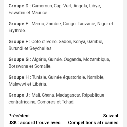
Groupe D :
Cameroun, Cap-Vert, Angola, Libye,
Eswatini et Maurice.
Groupe E :
Maroc, Zambie, Congo, Tanzanie, Niger et
Erythrée.
Groupe F :
Côte d’Ivoire, Gabon, Kenya, Gambie,
Burundi et Seychelles.
Groupe G :
Algérie, Guinée, Ouganda, Mozambique,
Botswana et Somalie.
Groupe H :
Tunisie, Guinée équatoriale, Namibie,
Malawwi et Libéria.
Groupe J :
Mali, Ghana, Madagascar, République
centrafricaine, Comores et Tchad.
Navigation
Précédent
Suivant
JSK : accord trouvé avec
Compétitions africaines
d’article