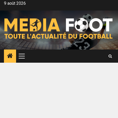
Aller
9 août 2026
au
contenu
Menu
principal