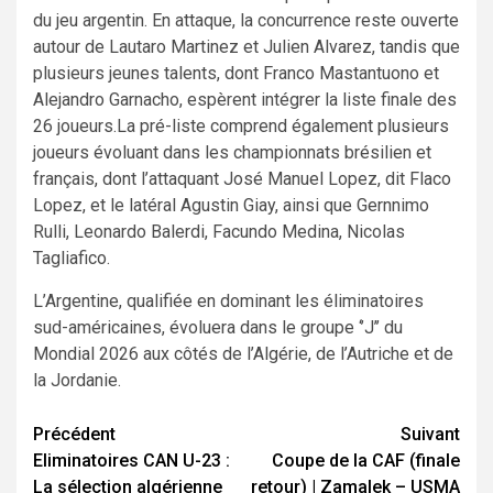
du jeu argentin. En attaque, la concurrence reste ouverte
autour de Lautaro Martinez et Julien Alvarez, tandis que
plusieurs jeunes talents, dont Franco Mastantuono et
Alejandro Garnacho, espèrent intégrer la liste finale des
26 joueurs.La pré-liste comprend également plusieurs
joueurs évoluant dans les championnats brésilien et
français, dont l’attaquant José Manuel Lopez, dit Flaco
Lopez, et le latéral Agustin Giay, ainsi que Gernnimo
Rulli, Leonardo Balerdi, Facundo Medina, Nicolas
Tagliafico.
L’Argentine, qualifiée en dominant les éliminatoires
sud-américaines, évoluera dans le groupe ‘’J’’ du
Mondial 2026 aux côtés de l’Algérie, de l’Autriche et de
la Jordanie.
Navigation
Précédent
Suivant
Eliminatoires CAN U-23 :
Coupe de la CAF (finale
d’article
La sélection algérienne
retour) | Zamalek – USMA