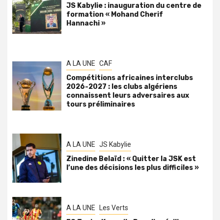
JS Kabylie : inauguration du centre de
formation « Mohand Cherif
Hannachi »
A LA UNE
CAF
Compétitions africaines interclubs
2026-2027 : les clubs algériens
connaissent leurs adversaires aux
tours préliminaires
A LA UNE
JS Kabylie
Zinedine Belaïd : « Quitter la JSK est
l’une des décisions les plus difficiles »
A LA UNE
Les Verts