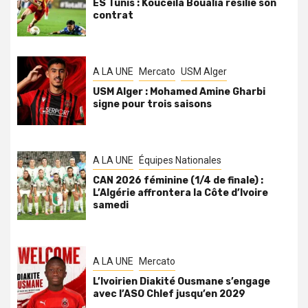
ES Tunis : Kouceila Boualia résilie son
contrat
A LA UNE
Mercato
USM Alger
USM Alger : Mohamed Amine Gharbi
signe pour trois saisons
A LA UNE
Équipes Nationales
CAN 2026 féminine (1/4 de finale) :
L’Algérie affrontera la Côte d’Ivoire
samedi
A LA UNE
Mercato
L’Ivoirien Diakité Ousmane s’engage
avec l’ASO Chlef jusqu’en 2029