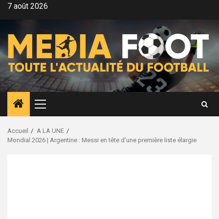
Aller
7 août 2026
au
contenu
Menu
principal
Accueil
A LA UNE
Mondial 2026 | Argentine : Messi en tête d’une première liste élargie