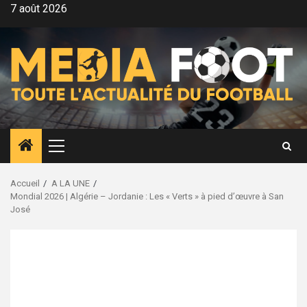
Aller
7 août 2026
au
contenu
Menu
principal
Accueil
A LA UNE
Mondial 2026 | Algérie – Jordanie : Les « Verts » à pied d’œuvre à San
José