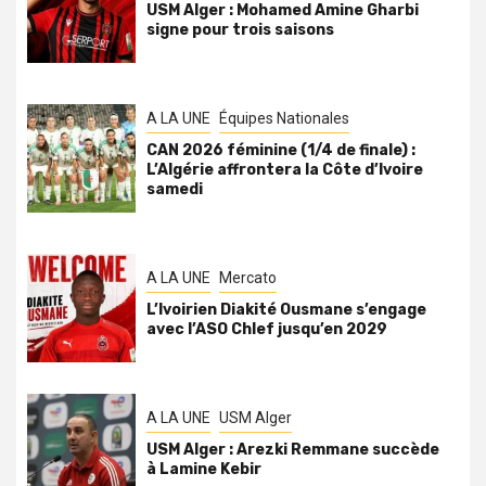
USM Alger : Mohamed Amine Gharbi
signe pour trois saisons
A LA UNE
Équipes Nationales
CAN 2026 féminine (1/4 de finale) :
L’Algérie affrontera la Côte d’Ivoire
samedi
A LA UNE
Mercato
L’Ivoirien Diakité Ousmane s’engage
avec l’ASO Chlef jusqu’en 2029
A LA UNE
USM Alger
USM Alger : Arezki Remmane succède
à Lamine Kebir