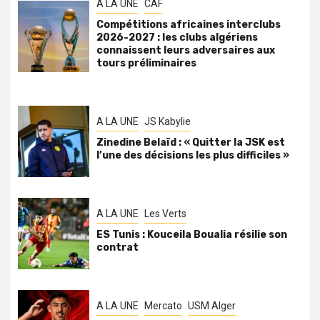
A LA UNE
CAF
Compétitions africaines interclubs
2026-2027 : les clubs algériens
connaissent leurs adversaires aux
tours préliminaires
A LA UNE
JS Kabylie
Zinedine Belaïd : « Quitter la JSK est
l’une des décisions les plus difficiles »
A LA UNE
Les Verts
ES Tunis : Kouceila Boualia résilie son
contrat
A LA UNE
Mercato
USM Alger