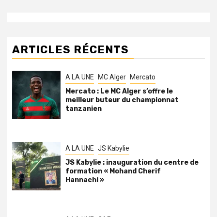
ARTICLES RÉCENTS
A LA UNE
MC Alger
Mercato
Mercato : Le MC Alger s’offre le
meilleur buteur du championnat
tanzanien
A LA UNE
JS Kabylie
JS Kabylie : inauguration du centre de
formation « Mohand Cherif
Hannachi »