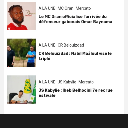
A LA UNE
MC Oran
Mercato
Le MC Oran officialise l’arrivée du
défenseur gabonais Omar Baynama
A LA UNE
CR Belouizdad
CR Belouizdad : Nabil Maâloul vise le
triplé
A LA UNE
JS Kabylie
Mercato
JS Kabylie : Iheb Belhocini 7e recrue
estivale