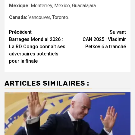
Mexique:
Monterrey, Mexico, Guadalajara
Canada:
Vancouver, Toronto.
Navigation
Précédent
Suivant
Barrages Mondial 2026 :
CAN 2025 : Vladimir
d’article
La RD Congo connaît ses
Petković a tranché
adversaires potentiels
pour la finale
ARTICLES SIMILAIRES :