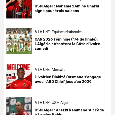
USM Alger : Mohamed Amine Gharbi
signe pour trois saisons
A LA UNE
Équipes Nationales
CAN 2026 féminine (1/4 de finale) :
L’Algérie affrontera la Côte d’Ivoire
samedi
A LA UNE
Mercato
L’Ivoirien Diakité Ousmane s’engage
avec l’ASO Chlef jusqu’en 2029
A LA UNE
USM Alger
USM Alger : Arezki Remmane succède
à Lamine Kebir