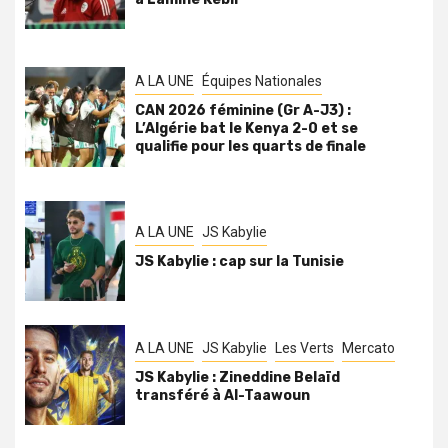
A LA UNE
Équipes Nationales
CAN 2026 féminine (Gr A-J3) :
L’Algérie bat le Kenya 2-0 et se
qualifie pour les quarts de finale
A LA UNE
JS Kabylie
JS Kabylie : cap sur la Tunisie
A LA UNE
JS Kabylie
Les Verts
Mercato
JS Kabylie : Zineddine Belaïd
transféré à Al-Taawoun