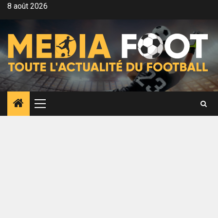
Aller
8 août 2026
au
contenu
Menu
principal