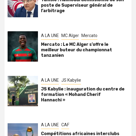
poste de Superviseur général de
l’arbitrage
A LA UNE
MC Alger
Mercato
Mercato : Le MC Alger s’offre le
meilleur buteur du championnat
tanzanien
A LA UNE
JS Kabylie
JS Kabylie : inauguration du centre de
formation « Mohand Cherif
Hannachi »
A LA UNE
CAF
Compétitions africaines interclubs