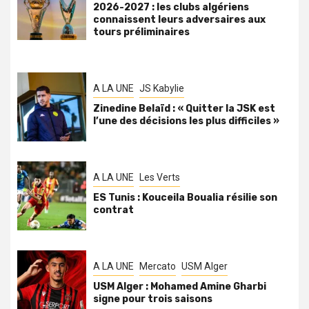
2026-2027 : les clubs algériens
connaissent leurs adversaires aux
tours préliminaires
A LA UNE
JS Kabylie
Zinedine Belaïd : « Quitter la JSK est
l’une des décisions les plus difficiles »
A LA UNE
Les Verts
ES Tunis : Kouceila Boualia résilie son
contrat
A LA UNE
Mercato
USM Alger
USM Alger : Mohamed Amine Gharbi
signe pour trois saisons