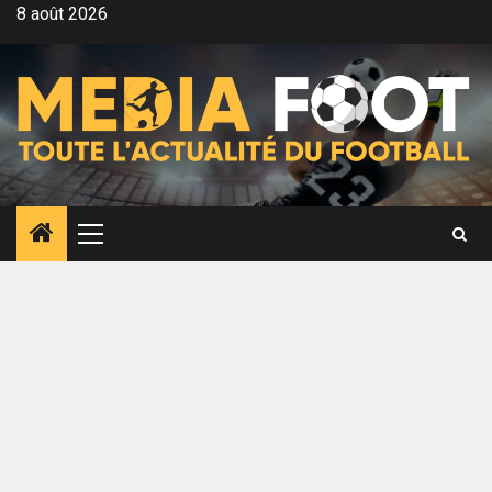
Aller
8 août 2026
au
contenu
Menu
principal