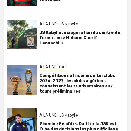
tanzanien
A LA UNE
JS Kabylie
JS Kabylie : inauguration du centre de
formation « Mohand Cherif
Hannachi »
A LA UNE
CAF
Compétitions africaines interclubs
2026-2027 : les clubs algériens
connaissent leurs adversaires aux
tours préliminaires
A LA UNE
JS Kabylie
Zinedine Belaïd : « Quitter la JSK est
l’une des décisions les plus difficiles »