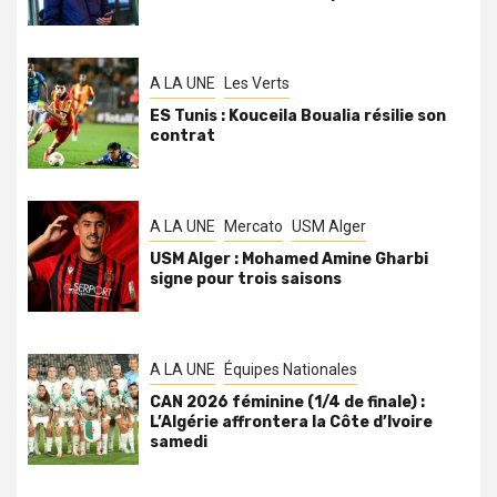
A LA UNE
Les Verts
ES Tunis : Kouceila Boualia résilie son
contrat
A LA UNE
Mercato
USM Alger
USM Alger : Mohamed Amine Gharbi
signe pour trois saisons
A LA UNE
Équipes Nationales
CAN 2026 féminine (1/4 de finale) :
L’Algérie affrontera la Côte d’Ivoire
samedi