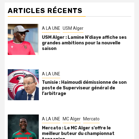
ARTICLES RÉCENTS
A LA UNE
USM Alger
USM Alger : Lamine N’diaye affiche ses
grandes ambitions pour la nouvelle
saison
A LA UNE
Tunisie : Haimoudi démissionne de son
poste de Superviseur général de
l’arbitrage
A LA UNE
MC Alger
Mercato
Mercato : Le MC Alger s’offre le
meilleur buteur du championnat