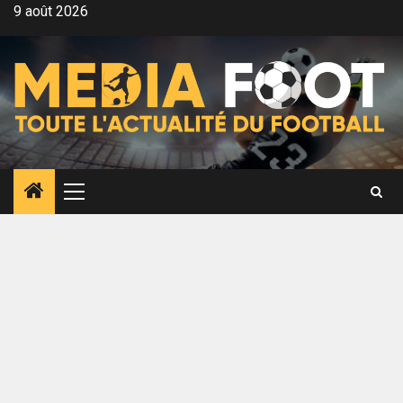
Aller
9 août 2026
au
contenu
Menu
principal