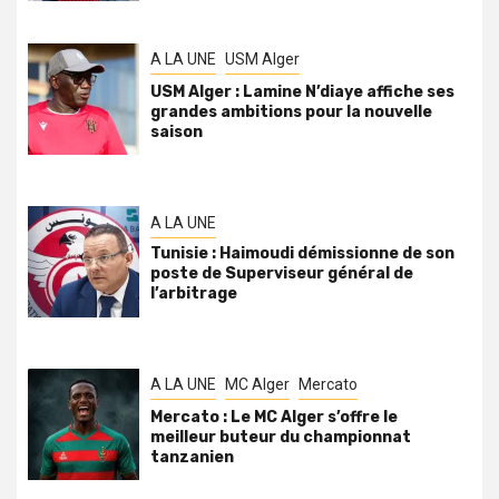
A LA UNE
USM Alger
USM Alger : Lamine N’diaye affiche ses
grandes ambitions pour la nouvelle
saison
A LA UNE
Tunisie : Haimoudi démissionne de son
poste de Superviseur général de
l’arbitrage
A LA UNE
MC Alger
Mercato
Mercato : Le MC Alger s’offre le
meilleur buteur du championnat
tanzanien