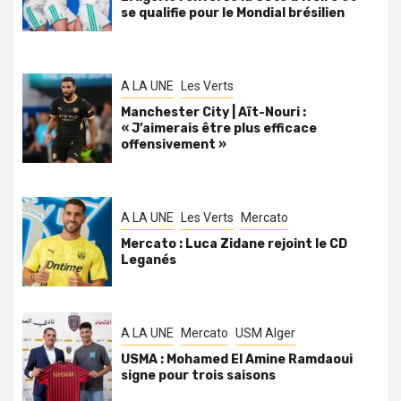
se qualifie pour le Mondial brésilien
A LA UNE
Les Verts
Manchester City | Aït-Nouri :
« J’aimerais être plus efficace
offensivement »
A LA UNE
Les Verts
Mercato
Mercato : Luca Zidane rejoint le CD
Leganés
A LA UNE
Mercato
USM Alger
USMA : Mohamed El Amine Ramdaoui
signe pour trois saisons