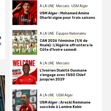
A LA UNE
Mercato
USM Alger
USM Alger : Mohamed Amine
Gharbi signe pour trois saisons
A LA UNE
Équipes Nationales
t
CAN 2026 féminine (1/4 de
i
finale) : L’Algérie affrontera la
Côte d’Ivoire samedi
A LA UNE
Mercato
L’Ivoirien Diakité Ousmane
s’engage avec l’ASO Chlef
jusqu’en 2029
A LA UNE
USM Alger
USM Alger : Arezki Remmane
succède à Lamine Kebir