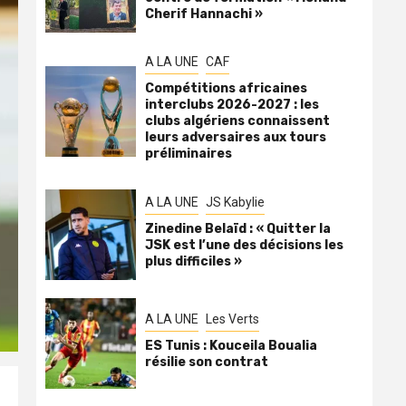
Cherif Hannachi »
A LA UNE
CAF
Compétitions africaines
interclubs 2026-2027 : les
clubs algériens connaissent
leurs adversaires aux tours
préliminaires
A LA UNE
JS Kabylie
Zinedine Belaïd : « Quitter la
JSK est l’une des décisions les
plus difficiles »
A LA UNE
Les Verts
ES Tunis : Kouceila Boualia
résilie son contrat