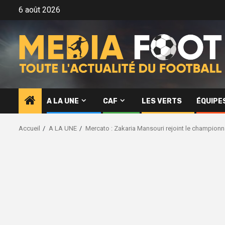
Aller
6 août 2026
au
contenu
A LA UNE
CAF
LES VERTS
ÉQUIPE
Accueil
A LA UNE
Mercato : Zakaria Mansouri rejoint le championn