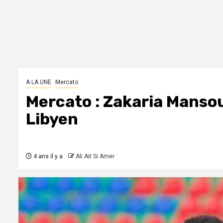
A LA UNE
Mercato
Mercato : Zakaria Mansou
Libyen
4 ans il y a
Ali Ait Si Amer