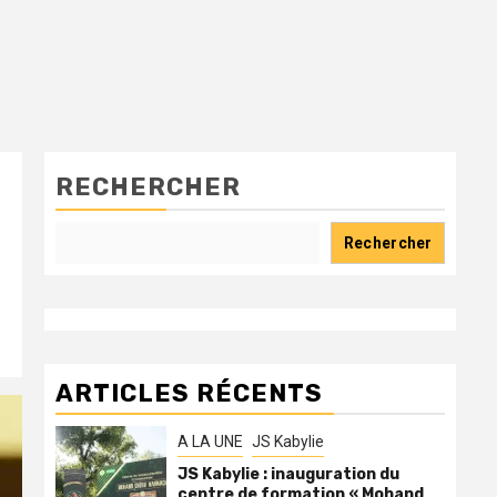
RECHERCHER
Rechercher
ARTICLES RÉCENTS
A LA UNE
JS Kabylie
JS Kabylie : inauguration du
centre de formation « Mohand