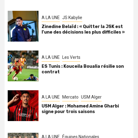
A LA UNE
JS Kabylie
Zinedine Belaïd : « Quitter la JSK est
l’une des décisions les plus difficiles »
A LA UNE
Les Verts
ES Tunis : Kouceila Boualia résilie son
contrat
A LA UNE
Mercato
USM Alger
USM Alger : Mohamed Amine Gharbi
signe pour trois saisons
A LA UNE
Équipes Nationales