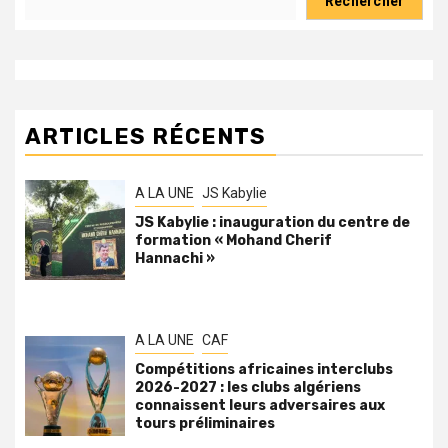
Rechercher
ARTICLES RÉCENTS
A LA UNE
JS Kabylie
JS Kabylie : inauguration du centre de
formation « Mohand Cherif
Hannachi »
A LA UNE
CAF
Compétitions africaines interclubs
2026-2027 : les clubs algériens
connaissent leurs adversaires aux
tours préliminaires