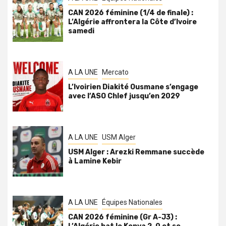
CAN 2026 féminine (1/4 de finale) :
L’Algérie affrontera la Côte d’Ivoire
samedi
A LA UNE
Mercato
L’Ivoirien Diakité Ousmane s’engage
avec l’ASO Chlef jusqu’en 2029
A LA UNE
USM Alger
USM Alger : Arezki Remmane succède
à Lamine Kebir
A LA UNE
Équipes Nationales
CAN 2026 féminine (Gr A-J3) :