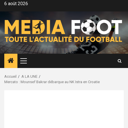
Aller
6 août 2026
au
contenu
Menu
principal
Accueil
A LA UNE
Mercato : Mounsef Bakrar débarque au NK Istra en Croatie