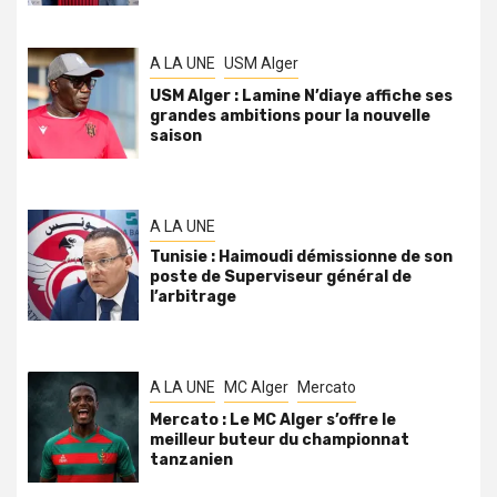
A LA UNE
USM Alger
USM Alger : Lamine N’diaye affiche ses
grandes ambitions pour la nouvelle
saison
A LA UNE
Tunisie : Haimoudi démissionne de son
poste de Superviseur général de
l’arbitrage
A LA UNE
MC Alger
Mercato
Mercato : Le MC Alger s’offre le
meilleur buteur du championnat
tanzanien