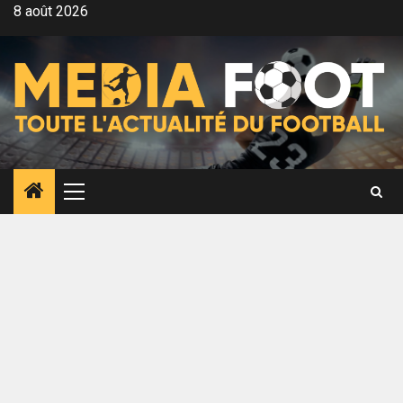
Aller
8 août 2026
au
contenu
Menu
principal