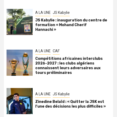
A LA UNE
JS Kabylie
JS Kabylie : inauguration du centre de
formation « Mohand Cherif
Hannachi »
A LA UNE
CAF
Compétitions africaines interclubs
2026-2027 : les clubs algériens
connaissent leurs adversaires aux
tours préliminaires
A LA UNE
JS Kabylie
Zinedine Belaïd : « Quitter la JSK est
l’une des décisions les plus difficiles »