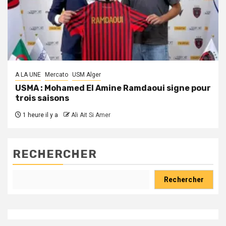
A LA UNE
Mercato
USM Alger
USMA : Mohamed El Amine Ramdaoui signe pour
trois saisons
1 heure il y a
Ali Ait Si Amer
RECHERCHER
Rechercher