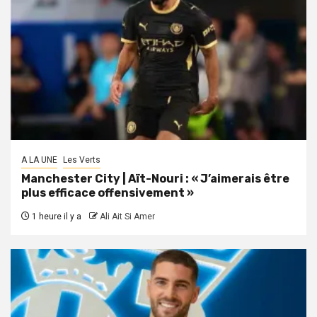
A LA UNE
Les Verts
Manchester City | Aït-Nouri : « J’aimerais être
plus efficace offensivement »
1 heure il y a
Ali Ait Si Amer