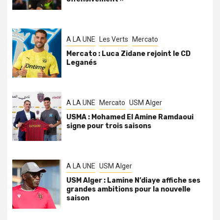
A LA UNE
Les Verts
Mercato
Mercato : Luca Zidane rejoint le CD
Leganés
A LA UNE
Mercato
USM Alger
USMA : Mohamed El Amine Ramdaoui
signe pour trois saisons
A LA UNE
USM Alger
USM Alger : Lamine N’diaye affiche ses
grandes ambitions pour la nouvelle
saison