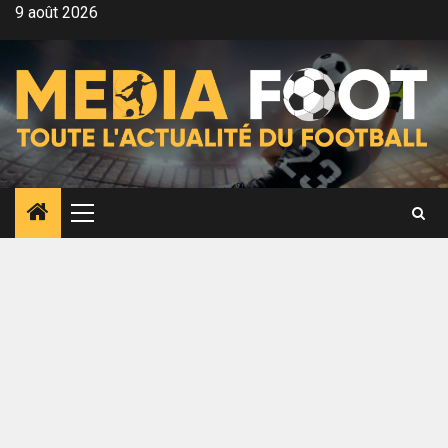
Aller
9 août 2026
au
contenu
Menu
principal