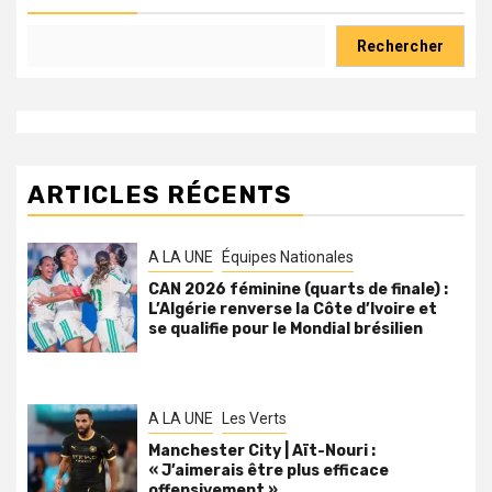
Rechercher
ARTICLES RÉCENTS
A LA UNE
Équipes Nationales
CAN 2026 féminine (quarts de finale) :
L’Algérie renverse la Côte d’Ivoire et
se qualifie pour le Mondial brésilien
A LA UNE
Les Verts
Manchester City | Aït-Nouri :
« J’aimerais être plus efficace
offensivement »