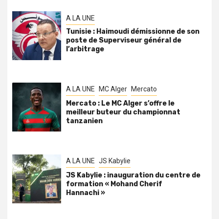
A LA UNE
Tunisie : Haimoudi démissionne de son
poste de Superviseur général de
l’arbitrage
A LA UNE
MC Alger
Mercato
Mercato : Le MC Alger s’offre le
meilleur buteur du championnat
tanzanien
A LA UNE
JS Kabylie
JS Kabylie : inauguration du centre de
formation « Mohand Cherif
Hannachi »